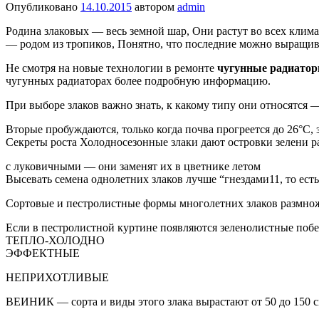
Опубликовано
14.10.2015
автором
admin
Родина злаковых — весь земной шар, Они растут во всех клима
— родом из тропиков,
Понятно, что последние можно выращива
Не смотря на новые технологии в ремонте
чугунные радиаторы
чугунных радиаторах более подробную информацию.
При выборе злаков важно знать, к какому типу они относятся 
Вторые пробуждаются, только когда почва прогреется до 26°С, з
Секреты роста Холодносезонные злаки дают островки зелени р
с луковичными — они заменят их в цветнике летом
Высевать семена однолетних злаков лучше “гнездами11, то есть
Сортовые и пестролистные формы многолетних злаков размнож
Если в пестролистной куртине появляются зеленолистные побе
ТЕПЛО-ХОЛОДНО
ЭФФЕКТНЫЕ
НЕПРИХОТЛИВЫЕ
ВЕИНИК — сорта и виды этого злака вырастают от 50 до 150 см 