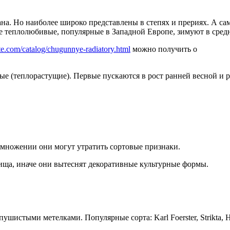
ана. Но наиболее широко представлены в степях и прериях. А са
е теплолюбивые, популярные в Западной Европе, зимуют в средн
ate.com/catalog/chugunnye-radiatory.html
можно получить о
ые (теплорастущие). Первые пускаются в рост ранней весной и р
множении они могут утратить сортовые признаки.
ища, иначе они вытеснят декоративные культурные формы.
истыми метелками. Популярные сорта: Karl Foerster, Strikta, H