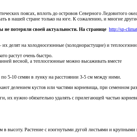
тических поясах, вплоть до островов Северного Ледовитого оке
ть в нашей стране только на юге. К сожалению, и многие други
 не потеряли своей актуальности. На странице
http://sp-clim
— их делят на холодносезонные (холоднорастущие) и теплосезонн
ато растут очень быстро.
анней весной, а теплосезонные можно высаживать вместе
 по 5-10 семян в лунку на расстоянии 3-5 см между ними.
ают делением кустов или частями корневища, при семенном раз
ги, их нужно обязательно удалять с прилегающей частью корнев
в высоту. Растение с изогнутыми дугой листьями и крупными пуш