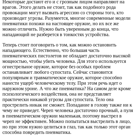
Некоторые достают его и с грозным лицом направляют на
врагов. Этого делать не стоит, так как подобного рода
провокации могут вызвать агрессию со стороны того, кто
производит угрозы. Разумеется, многие современные модели
пневматики похожи на настоящее оружие, но их все же
можно отличить. Нужно быть уверенным до конца, что
нападающий не разберется в тонкостях устройства.
Теперь стоит поговорить о том, как можно остановить
нападающего. Естественно, что большая часть
пневматических пистолетов не обладает достаточно высокой
мощностью, чтобы убить человека. Для этого используется
огнестрельное оружие, которое без особых проблем
останавливает любого супостата. Сейчас становится
популярным и травматическое оружие, которое способно
нанести ущерб человеческому телу. При этом речь идет о
наружном уроне. А что же пневматика? На самом деле кроме
психологического воздействия, она не представляет
практически никакой угрозы для супостата. Тело она
прострелить никак не сможет. Попадание в голову также ни к
чему не приведет. Череп человека достаточно прочный, а пуля
в пневматическом оружии маленькая, поэтому выстрел в
череп не эффективен. Можно попытаться выстрелить в лицо,
но при этом нужно целиться в глаз, так как только этот орган
способна повредить пневматика.