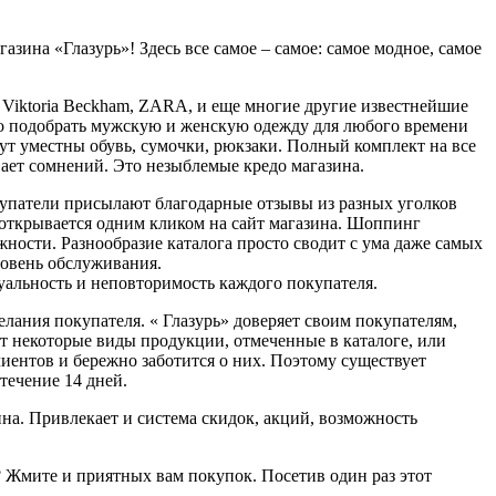
азина «Глазурь»! Здесь все самое – самое: самое модное, самое
, Viktoria Beckham, ZARA, и еще многие другие известнейшие
но подобрать мужскую и женскую одежду для любого времени
дут уместны обувь, сумочки, рюкзаки. Полный комплект на все
ает сомнений. Это незыблемые кредо магазина.
купатели присылают благодарные отзывы из разных уголков
о открывается одним кликом на сайт магазина. Шоппинг
жности. Разнообразие каталога просто сводит с ума даже самых
ровень обслуживания.
альность и неповторимость каждого покупателя.
лания покупателя. « Глазурь» доверяет своим покупателям,
т некоторые виды продукции, отмеченные в каталоге, или
лиентов и бережно заботится о них. Поэтому существует
течение 14 дней.
на. Привлекает и система скидок, акций, возможность
? Жмите и приятных вам покупок. Посетив один раз этот