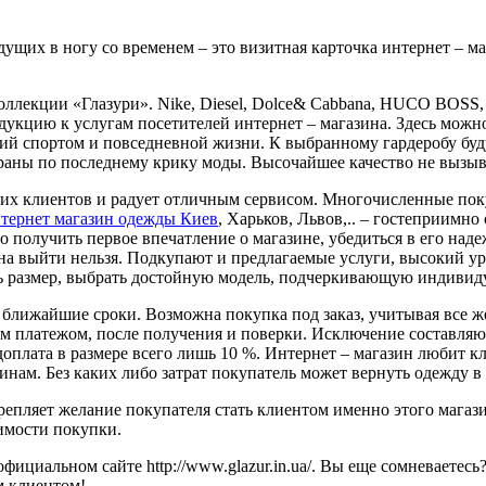
ущих в ногу со временем – это визитная карточка интернет – маг
коллекции «Глазури». Nike, Diesel, Dolce& Cabbana, HUCO BOSS
дукцию к услугам посетителей интернет – магазина. Здесь мож
ятий спортом и повседневной жизни. К выбранному гардеробу бу
браны по последнему крику моды. Высочайшее качество не вызыв
своих клиентов и радует отличным сервисом. Многочисленные по
тернет магазин одежды Киев
, Харьков, Львов,.. – гостеприимн
о получить первое впечатление о магазине, убедиться в его наде
на выйти нельзя. Подкупают и предлагаемые услуги, высокий у
 размер, выбрать достойную модель, подчеркивающую индивиду
 ближайшие сроки. Возможна покупка под заказ, учитывая все же
м платежом, после получения и поверки. Исключение составляю
доплата в размере всего лишь 10 %. Интернет – магазин любит к
инам. Без каких либо затрат покупатель может вернуть одежду в 
епляет желание покупателя стать клиентом именно этого магази
оимости покупки.
циальном сайте http://www.glazur.in.ua/. Вы еще сомневаетесь
м клиентом!