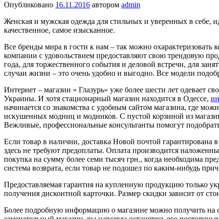
Опубликовано
16.11.2016
автором
admin
Женская и мужская одежда для стильных и уверенных в себе, ид
качественное, самое изысканное.
Все бренды мира в гости к нам – так можно охарактеризовать 
компании с удовольствием предоставляют свою трендовую про
года, для торжественного события и деловой встречи, для зан
случаи жизни – это очень удобно и выгодно. Все модели подо
Интернет – магазин « Глазурь» уже более шести лет одевает 
Украины. И хотя стационарный магазин находится в Одессе,
ин
начинается со знакомства с удобным сайтом магазина, где можн
искушенных модниц и модников. С пустой корзиной из магази
Вежливые, профессиональные консультанты помогут подобрать
Если товар в наличии, доставка Новой почтой гарантирована в
здесь не требуют предоплаты. Оплата производится наложенны
покупка на сумму более семи тысяч грн., когда необходима пре
система возврата, если товар не подошел по каким-нибудь прич
Предоставляемая гарантия на купленную продукцию только укр
получения дисконтной карточки. Размер скидки зависит от ст
Более подробную информацию о магазине можно получить на офи
замечательный магазин, вы навсегда останетесь его постоянны