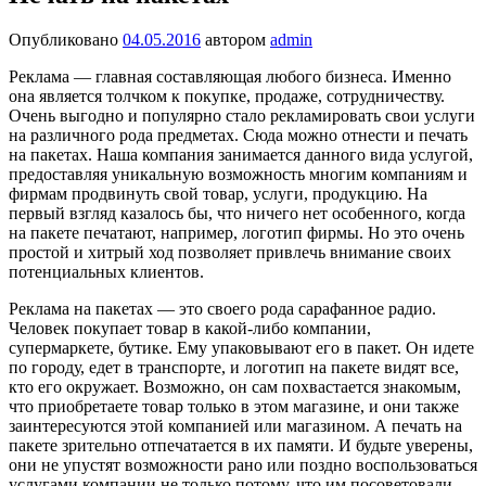
Опубликовано
04.05.2016
автором
admin
Реклама — главная составляющая любого бизнеса. Именно
она является толчком к покупке, продаже, сотрудничеству.
Очень выгодно и популярно стало рекламировать свои услуги
на различного рода предметах. Сюда можно отнести и печать
на пакетах. Наша компания занимается данного вида услугой,
предоставляя уникальную возможность многим компаниям и
фирмам продвинуть свой товар, услуги, продукцию. На
первый взгляд казалось бы, что ничего нет особенного, когда
на пакете печатают, например, логотип фирмы. Но это очень
простой и хитрый ход позволяет привлечь внимание своих
потенциальных клиентов.
Реклама на пакетах — это своего рода сарафанное радио.
Человек покупает товар в какой-либо компании,
супермаркете, бутике. Ему упаковывают его в пакет. Он идете
по городу, едет в транспорте, и логотип на пакете видят все,
кто его окружает. Возможно, он сам похвастается знакомым,
что приобретаете товар только в этом магазине, и они также
заинтересуются этой компанией или магазином. А печать на
пакете зрительно отпечатается в их памяти. И будьте уверены,
они не упустят возможности рано или поздно воспользоваться
услугами компании не только потому, что им посоветовали.