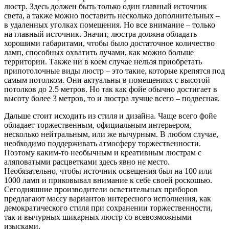
люстр. Здесь должен быть только один главный источник
света, а также можно поставить несколько дополнительных –
в удаленных уголках помещения. Но все внимание – только
на главный источник. Значит, люстра должна обладать
хорошими габаритами, чтобы было достаточное количество
ламп, способных охватить лучами, как можно больше
территории. Также ни в коем случае нельзя приобретать
припотолочные виды люстр – это такие, которые крепятся под
самым потолком. Они актуальны в помещениях с высотой
потолков до 2.5 метров. Но так как фойе обычно достигает в
высоту более 3 метров, то и люстра лучше всего – подвесная.
Дальше стоит исходить из стиля и дизайна. Чаще всего фойе
обладает торжественным, официальным интерьером,
несколько нейтральным, или же вычурным. В любом случае,
необходимо поддерживать атмосферу торжественности.
Поэтому каким-то необычным и креативным люстрам с
аляповатыми расцветками здесь явно не место.
Необязательно, чтобы источник освещения был на 100 или
1000 ламп и приковывал внимание к себе своей роскошью.
Сегодняшние производители осветительных приборов
предлагают массу вариантов интересного исполнения, как
демократического стиля при сохранении торжественности,
так и вычурных шикарных люстр со всевозможными
изысками.