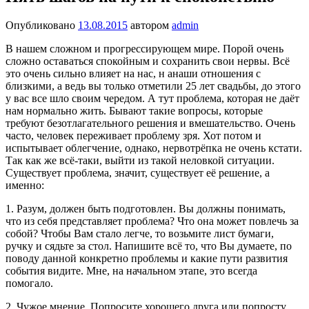
Опубликовано
13.08.2015
автором
admin
В нашем сложном и прогрессирующем мире. Порой очень
сложно оставаться спокойным и сохранить свои нервы. Всё
это очень сильно влияет на нас, н анаши отношения с
близкими, а ведь вы только отметили 25 лет свадьбы, до этого
у вас все шло своим чередом. А тут проблема, которая не даёт
нам нормально жить. Бывают такие вопросы, которые
требуют безотлагательного решения и вмешательство. Очень
часто, человек переживает проблему зря. Хот потом и
испытывает облегчение, однако, нервотрёпка не очень кстати.
Так как же всё-таки, выйти из такой неловкой ситуации.
Существует проблема, значит, существует её решение, а
именно:
1. Разум, должен быть подготовлен. Вы должны понимать,
что из себя представляет проблема? Что она может повлечь за
собой? Чтобы Вам стало легче, то возьмите лист бумаги,
ручку и сядьте за стол. Напишите всё то, что Вы думаете, по
поводу данной конкретно проблемы и какие пути развития
события видите. Мне, на начальном этапе, это всегда
помогало.
2. Чужое мнение. Попросите хорошего друга или попросту