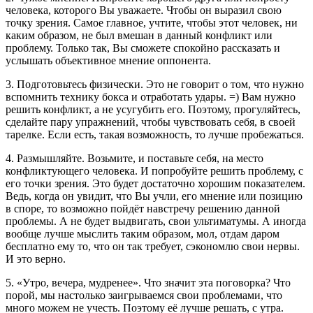
человека, которого Вы уважаете. Чтобы он выразил свою
точку зрения. Самое главное, учтите, чтобы этот человек, ни
каким образом, не был вмешан в данный конфликт или
проблему. Только так, Вы сможете спокойно рассказать и
услышать объективное мнение оппонента.
3. Подготовьтесь физически. Это не говорит о том, что нужно
вспомнить технику бокса и отработать удары. =) Вам нужно
решить конфликт, а не усугубить его. Поэтому, прогуляйтесь,
сделайте пару упражнений, чтобы чувствовать себя, в своей
тарелке. Если есть, такая возможность, то лучше пробежаться.
4. Размышляйте. Возьмите, и поставьте себя, на место
конфликтующего человека. И попробуйте решить проблему, с
его точки зрения. Это будет достаточно хорошим показателем.
Ведь, когда он увидит, что Вы учли, его мнение или позицию
в споре, то возможно пойдёт навстречу решению данной
проблемы. А не будет выдвигать, свои ультиматумы. А иногда
вообще лучше мыслить таким образом, мол, отдам даром
бесплатно ему то, что он так требует, сэкономлю свои нервы.
И это верно.
5. «Утро, вечера, мудренее». Что значит эта поговорка? Что
порой, мы настолько заигрываемся свои проблемами, что
много можем не учесть. Поэтому её лучше решать, с утра.