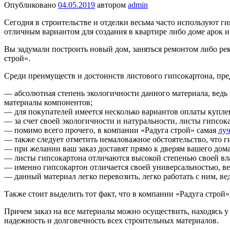
Опубликовано
04.05.2019
автором
admin
Сегодня в строительстве и отделки весьма часто используют 
отличным вариантом для создания в квартире либо доме арок 
Вы задумали построить новый дом, заняться ремонтом либо рек
строй».
Среди преимуществ и достоинств листового гипсокартона, пре
— абсолютная степень экологичности данного материала, ведь 
материалы компонентов;
— для покупателей имеется несколько вариантов оплаты купле
— за счет своей экологичности и натуральности, листы гипсо
— помимо всего прочего, в компании «Радуга строй» самая
луч
— также следует отметить немаловажное обстоятельство, что г
— при желании ваш заказ доставят прямо к дверям вашего дом
— листы гипсокартона отличаются высокой степенью своей вла
— именно гипсокартон отличается своей универсальностью, ве
— данный материал легко перевозить, легко работать с ним, ве
Также стоит выделить тот факт, что в компании «Радуга строй
Причем заказ на все материалы можно осуществить, находясь у
надежность и долговечность всех строительных материалов.