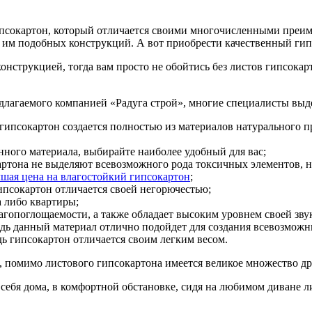
гипсокартон, который отличается своими многочисленными преим
и им подобных конструкций. А вот приобрести качественный гип
онструкцией, тогда вам просто не обойтись без листов гипсокар
длагаемого компанией «Радуга строй», многие специалисты выд
гипсокартон создается полностью из материалов натурального п
нного материала, выбирайте наиболее удобный для вас;
картона не выделяют всевозможного рода токсичных элементов, 
шая цена на влагостойкий гипсокартон
;
ипсокартон отличается своей негорючестью;
а либо квартиры;
гопоглощаемости, а также обладает высоким уровнем своей зву
дь данный материал отлично подойдет для создания всевозможны
дь гипсокартон отличается своим легким весом.
», помимо листового гипсокартона имеется великое множество д
 себя дома, в комфортной обстановке, сидя на любимом диване л