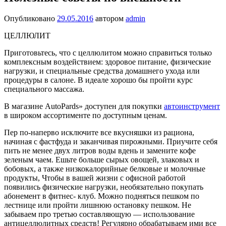
Опубликовано
29.05.2016
автором
admin
ЦЕЛЛЮЛИТ
Приготовьтесь, что с цел­люлитом можно справить­ся только
комплексным воз­действием: здоровое пита­ние, физические
нагрузки, и специальные средства домашнего ухода или
проце­дуры в салоне. В идеале хоро­шо бы пройти курс
специаль­ного массажа.
В магазине AutoPards» доступен для покупки
автоинструмент
в широком ассортименте по доступным ценам.
Пер по-наперво исключи­те все вкусняшки из рацио­на,
начиная с фастфуда и за­канчивая пирожными. При­учите себя
пить не менее двух литров воды вдень и замени­те кофе
зеленым чаем. Ешь­те больше сырых овощей, злаковых и
бобовых, а также низкокалорийные белковые и молочные
продукты, Чтобы в вашей жизни с офисной ра­ботой
появились физические нагрузки, необязательно по­купать
абонемент в фитнес- клуб. Можно подняться пеш­ком по
лестнице или пройти лишнюю остановку пешком. Не
забываем про третью со­ставляющую — использование
антицеллюлитных средств! Регулярно обрабатываем ими все