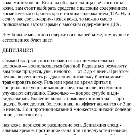
коже минимально. Если вы облада­тельница светлого типа
кожи, вам стоит выбирать сред­ства с высоким содержанием
косметического бронзатора и низким содержанием ДГА. Ну а
если у вас светло-корич- невая кожа, то можно смело
пользоваться автозагарами с высоким содержанием ДГА.
Чем больше меланина содер­жится в вашей коже, тем луч­ше и
естественнее будет цвет.
ДЕПИЛЯЦИЯ
Самый быстрый способ из­бавиться от нежелательных
волосков — воспользовать­ся бритвой.Радоваться ре­зультату
вам тоже придется, увы, недолго — от 2 до 4 дней. При этом
велика вероятность раздражения, поскольку брит­ва может
травмировать кожу. Гель или крем во время бритья и
специальные успокаиваю­щие средства после несомнен­но
улучшают ситуацию. На­сколько — вопрос сугубо инди­
видуальный. Удаление волос с помощью эпилятора — про­
цедура более долгая, болез­ненная, но эффект держится от 3 до
5 недель. Но и противо­показаний множество: низкий болевой
порог, чувствитель­
ная кожа, варикозное расши­рение вен. Депиляция специ­
альным кремом противопока­зана при гиперчувствительной