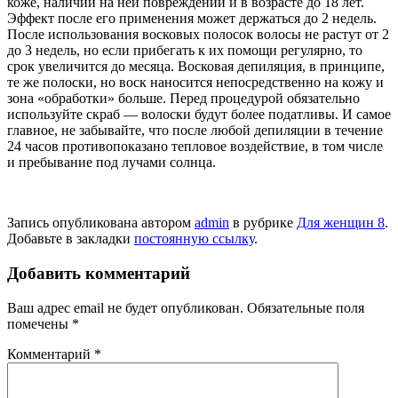
коже, наличии на ней повреж­дений и в возрасте до 18 лет.
Эффект после его применения может держаться до 2 недель.
После использования воско­вых полосок волосы не растут от 2
до 3 недель, но если при­бегать к их помощи регуляр­но, то
срок увеличится до ме­сяца. Восковая депиляция, в принципе,
те же полоски, но воск наносится непосред­ственно на кожу и
зона «обра­ботки» больше. Перед проце­дурой обязательно
используй­те скраб — волоски будут более податливы. И самое
главное, не забывайте, что после любой депиляции в течение
24 часов противопоказано тепловое воз­действие, в том числе
и пребы­вание под лучами солнца.
Запись опубликована автором
admin
в рубрике
Для женщин 8
.
Добавьте в закладки
постоянную ссылку
.
Добавить комментарий
Ваш адрес email не будет опубликован.
Обязательные поля
помечены
*
Комментарий
*