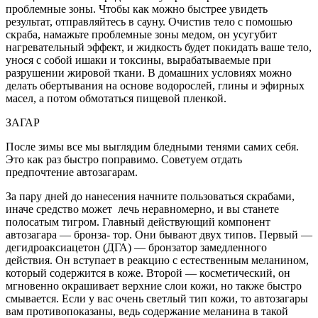
проблемные зоны. Чтобы как можно быстрее увидеть
результат, отправляйтесь в са­уну. Очистив тело с помошью
скраба, намажьте проблем­ные зоны медом, он усугу­бит
нагревательный эффект, и жидкость будет покидать ваше тело,
унося с собой иша­ки и токсины, вырабатывае­мые при
разрушении жировой ткани. В домашних условиях можно
делать обертывания на основе водорослей, глины и эфирных
масел, а потом об­мотаться пищевой пленкой.
ЗАГАР
После зимы все мы выгля­дим бледными тенями са­мих себя.
Это как раз быстро поправимо. Советуем отдать
предпочтение автозагарам.
За пару дней до нанесения начните пользоваться скра­бами,
иначе средство может лечь неравномерно, и вы станете
полосатым тигром. Главный действующий ком­понент
автозагара — бронза- тор. Они бывают двух типов. Первый —
дегидроаксиацетон (ДГА) — бронзатор замедлен­ного
действия. Он вступает в реакцию с естественным ме­ланином,
который содержит­ся в коже. Второй — космети­ческий, он
мгновенно окра­шивает верхние слои кожи, но также быстро
смывается. Если у вас очень светлый тип кожи, то автозагары
вам про­тивопоказаны, ведь содержа­ние меланина в такой