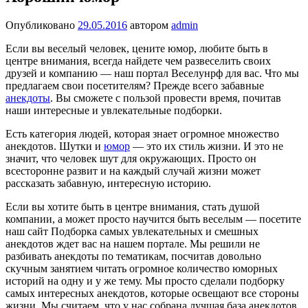
Опубликовано
29.05.2016
автором
admin
Если вы веселый человек, цените юмор, любите быть в
центре внимания, всегда найдете чем развеселить своих
друзей и компанию — наш портал Веселунрф для вас. Что мы
предлагаем свои посетителям? Прежде всего забавные
анекдоты
. Вы сможете с пользой провести время, почитав
наши интересные и увлекательные подборки.
Есть категория людей, которая знает огромное множество
анекдотов. Шутки и
юмор
— это их стиль жизни. И это не
значит, что человек шут для окружающих. Просто он
всесторонне развит и на каждый случай жизни может
рассказать забавную, интересную историю.
Если вы хотите быть в центре внимания, стать душой
компании, а может просто научится быть веселым — посетите
наш сайт Подборка самых увлекательных и смешных
анекдотов ждет вас на нашем портале. Мы решили не
разбивать анекдоты по тематикам, посчитав довольно
скучным занятием читать огромное количество юморных
историй на одну и у же тему. Мы просто сделали подборку
самых интересных анекдотов, которые освещают все стороны
жизни. Мы считаем, что у нас собрана лучшая база анекдотов.