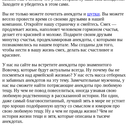
Заходите и убедитесь в этом сами.
Вы не только можете почитать анекдоты и
шутки
. Вы можете
весело провести время со своими друзьями в нашей
компании. Откройте нашу страничку и смейтесь. Смех —
продлевает жизнь, наполняет человеком гормоном счастья,
делает его красивей и моложе. Подарите своим друзьям
минутку счастья, продекламировав анекдоты, с которыми вы
познакомились на нашем портале. Мы созданы для того,
чтобы нести в вашу жизнь смех, делать вас счастливее и
красивее.
У нас на сайте вы встретите анекдоты про знаменитого
Вовочку, которые будут актуальны всегда. Ну почему бы не
посмеяться над армейской жизнью? У нас есть масса отборных
и забавных анекдотов на эту тему. Замечательные мужчины, у
нас вы сможете найти потрясающие анекдоты про любимую
тещу. Ну чем не повод повеселиться, иногда узнавая свою
любимую родственницу в рассказанной истории. Ни один,
даже самый благовоспитанный, лучший зять в мире не устоит
про хорошо подобранную шутку со смыслом и юмором про
свою любимую тещу. Ну а чем не правда жизни? Чем не
история жизни тещи и зятя, которые описаны в тысяче
анекдотах.