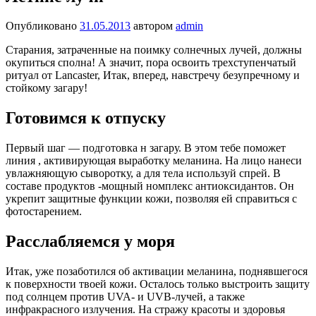
Опубликовано
31.05.2013
автором
admin
Старания, затраченные на поимку солнечных лучей, должны
окупиться сполна! А значит, пора освоить трехступенчатый
ритуал от Lancaster, Итак, вперед, навстречу безупречному и
стойкому загару!
Готовимся к отпуску
Первый шаг — подготовка н загару. В этом тебе поможет
линия , активирующая выработку меланина. На лицо нанеси
увлажняющую сыворотку, а для тела используй спрей. В
составе продуктов -мощный номплекс антиоксидантов. Он
укрепит защитные функции кожи, позволяя ей справиться с
фотостарением.
Расслабляемся у моря
Итак, уже позаботился об активации меланина, поднявшегося
к поверхности твоей кожи. Осталось только выстроить защиту
под солнцем против UVA- и UVB-лучей, а также
инфракрасного излучения. На стражу красоты и здоровья