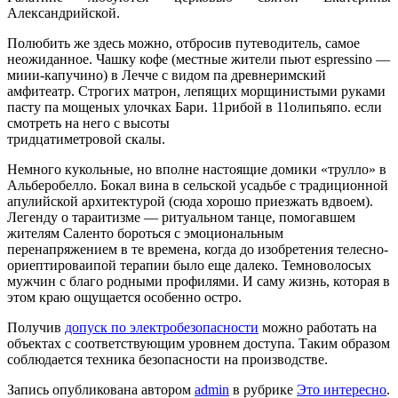
Александрийской.
Полюбить же здесь можно, отбросив путеводитель, самое
неожиданное. Чашку кофе (местные жители пьют espressino —
миии-капучино) в Лечче с видом па древнеримский
амфитеатр. Строгих матрон, лепящих морщинистыми руками
пасту па мощеных улочках Бари. 11рибой в 11олипьяпо. если
смотреть на него с высоты
тридцатиметровой скалы.
Немного кукольные, но вполне настоящие домики «трулло» в
Альберобелло. Бокал вина в сельской усадьбе с традиционной
апулийской архитектурой (сюда хорошо приезжать вдвоем).
Легенду о тараитизме — ритуальном танце, помогавшем
жителям Саленто бороться с эмоциональным
перенапряжением в те времена, когда до изобретения телесно-
ориептироваипой терапии было еще далеко. Темноволосых
мужчин с благо родными профилями. И саму жизнь, которая в
этом краю ощущается особенно остро.
Получив
допуск по электробезопасности
можно работать на
объектах с соответствующим уровнем доступа. Таким образом
соблюдается техника безопасности на производстве.
Запись опубликована автором
admin
в рубрике
Это интересно
.