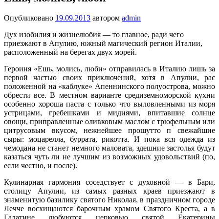
Опубликовано
19.09.2013
автором
admin
Дух изобилия и жизнелюбия — то главное, ради чего
приезжают в Апулию, южный магический регион Италии,
расположенный на берегах двух морей.
Героиня «Ешь, молись, люби» отправилась в Италию лишь за
первой частью своих приключений, хотя в Апулии, рас
положенной на «каблуке» Апеннинского полуострова, можно
обрести все.
В местном варианте средиземноморской кухни
особенно хороша паста с только что выловленными из моря
устрицами, гребешками и мидиями, впитавшие солнце
овощи, приправленные оливковым маслом с трюфельным или
цитрусовым вкусом, нежнейшее прошутто п свежайшие
сыры: моцарелла, буррата, рикотта. И пока вся одежда из
чемодана не станет немного маловата, здешние застолья будут
казаться чуть ли не лучшим из возможных удовольствий (по,
если честно, и после).
Кулинарная гармония соседствует с духовной — в Бари,
столицу Апулии, из самых разных краев приезжают в
знаменитую базилику святого Николая, в праздничном городе
Лечче восхищаются барочным храмом Святого Креста, а в
Галатине любуются церковью святой Екатерины