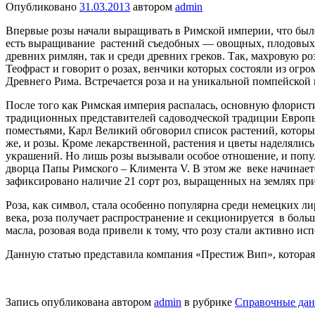
Опубликовано
31.03.2013
автором
admin
Впервые розы начали выращивать в Римской империи, что было 
есть выращивание растений съедобных — овощных, плодовых, з
древних римлян, так и среди древних греков. Так, махровую р
Теофраст и говорит о розах, венчики которых состояли из огром
Древнего Рима. Встречается роза и на уникальной помпейской м
После того как Римская империя распалась, основную флорист
традиционных представителей садоводческой традиции Европы.
поместьями, Карл Великий обговорил список растений, которые
же, и розы. Кроме лекарственной, растения и цветы наделялис
украшений. Но лишь розы вызывали особое отношение, и попул
дворца Папы Римского – Климента V. В этом же веке начинае
зафиксировано наличие 21 сорт роз, выращенных на землях пр
Роза, как символ, стала особенно популярна среди немецких 
века, роза получает распространение и секционируется в боль
масла, розовая вода привели к тому, что розу стали активно ис
Данную статью представила компания «Престиж Вип», которая 
Запись опубликована автором
admin
в рубрике
Справочные да