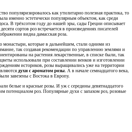
тво популяризировалось как утилитарно полезная практика, то
ыла именно эстетически популярным объектом, как среди
доса. В трёхсотом году до нашей эры, сады Греции описывает
 десяти сортов роз встречается в произведениях писателей
зображении видна дамасская роза.
о монастыри, которые в дальнейшем, стали одними из
мание, так создавая рекомендации по управлению землями и
иентированы на растения лекарственные, в списке были, так
е цветы использовали при составлении венков и изготовлении
верждениям историков, розы выращивались уже на территории
оявляются
духи с ароматом розы
. А в начале семнадцатого века,
ыли завезены с Востока в Европу.
вали белые и красные розы. И уж с середины девятнадцатого
ким потенциалом роз. Популярные духи с запахом роз, розовые