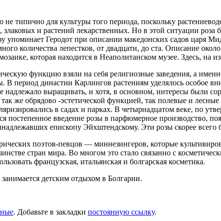
не типично для культуры того периода, поскольку растениеводс
лаковых и растений лекарственных. Но в этой ситуации роза б
озу упоминает Геродот при описании македонских садов царя Ми
ного количества лепестков, от двадцати, до ста. Описание около
озаике, которая находится в Неаполитанском музее. Здесь, на и
ическую функцию взяли на себя религиозные заведения, а именн
 В период династии Карлингов растениям уделялось особое вни
 надлежало выращивать, и хотя, в основном, интересы были сор
ь так же обрядово -эстетической функцией, так полевые и лесны
яризировались в садах и парках. В четырнадцатом веке, по ут
тся постепенное введение розы в парфюмерное производство, п
инадлежавших епископу Эйхштендскому. Эти розы скорее всего б
лирических поэтов-певцов — миннезингеров, которые культивиро
шинстве стран мира. Во многом это стало связанно с косметичес
пользовать французская, итальянская и болгарская косметика.
занимается детским отдыхом в Болгарии.
нные
. Добавьте в закладки
постоянную ссылку
.