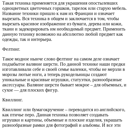
Такая техника применяется для украшения опостылевших
одноцветных цветочных горшков, тарелок или старую мебель.
Название техники пришло к нам их Франции и означает
вырезать. Вся техника в общем и заключается в том, чтобы
вырезать красивое изображение из бумаги, дерева или кожи,
ткани и задекорировать им необходимый предмет. Применить
данную технику возможно на абсолютно любой предмет как
одежды, так и интерьера.
Фелтинг.
Такое модное нынче слово фелтинг на самом деле означает
подзабытое валяние шерсти. По данной технике наши предки
изготавливали себе и своей семье валенки, чтобы не мерзли в
морозы лютые ноги, а теперь рукодельницы создают
уникальные и красивые игрушки, статуэтки, разнообразные
аксессуары. Валяние шерсти бывает мокрое – для объемных, и
сухое — для плоских фигур.
Квиллинг.
Квиллинг или бумагокручение – переводится из английского,
как птичье перо. Данная техника позволяет создавать
игрушки и картины, объемные и плоские изделия, украшать
разнообразные рамки для фотографий и альбомы. И все эти