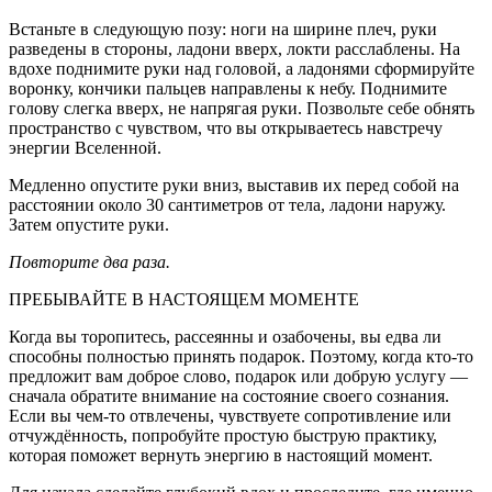
Встаньте в следующую позу: ноги на ширине плеч, руки
разведены в стороны, ладони вверх, локти расслаблены. На
вдохе подними­те руки над головой, а ладонями сформируйте
воронку, кончи­ки пальцев направлены к небу. Поднимите
голову слегка вверх, не напрягая руки. Позвольте себе обнять
пространство с чувством, что вы открываетесь навстречу
энергии Вселенной.
Медленно опустите руки вниз, выставив их перед собой на
рас­стоянии около 30 сантиметров от тела, ладони наружу.
Затем опустите руки.
Повторите два раза.
ПРЕБЫВАЙТЕ В НАСТОЯЩЕМ МОМЕНТЕ
Когда вы торопитесь, рассеянны и озабочены, вы едва ли
способны полностью принять подарок. Поэтому, когда кто-то
предложит вам до­брое слово, подарок или добрую услугу —
сначала обратите внимание на состояние своего сознания.
Если вы чем-то отвлечены, чувствуете сопротивление или
отчуждённость, попробуйте простую быструю практику,
которая поможет вернуть энергию в настоящий момент.