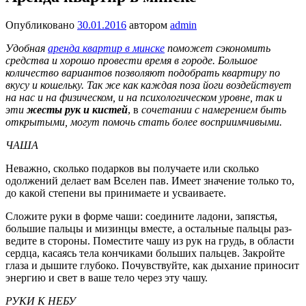
Опубликовано
30.01.2016
автором
admin
Удобная
аренда квартир в минске
поможет сэкономить
средства и хорошо провести время в городе. Большое
количество вариантов позволяют подобрать квартиру по
вкусу и кошельку. Так же как каждая поза йоги воздействует
на нас и на физическом, и на психологическом уровне, так и
эти
жесты рук и кистей
, в
сочетании с наме­рением быть
открытыми, могут помочь стать более восприимчивыми.
ЧАША
Неважно, сколько подарков вы получаете или сколько
одолжений делает вам Все­лен пав. Имеет значение только то,
до какой степени вы принима­ете и усваиваете.
Сложите руки в форме чаши: соедините ладони, запястья,
большие паль­цы и мизинцы вместе, а остальные пальцы раз­
ведите в стороны. Поместите чашу из рук на грудь, в области
серд­ца, касаясь тела кончи­ками больших пальцев. Закройте
глаза и дышите глубоко. Почувствуйте, как дыхание приносит
энергию и свет в ваше тело через эту чашу.
РУКИ К НЕБУ