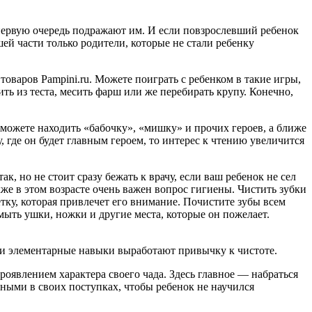
в первую очередь подражают им. И если повзрослевший ребенок
ей части только родители, которые не стали ребенку
оваров Pampini.ru. Можете поиграть с ребенком в такие игры,
ть из теста, месить фарш или же перебирать крупу. Конечно,
 можете находить «бабочку», «мишку» и прочих героев, а ближе
 где он будет главным героем, то интерес к чтению увеличится
к, но не стоит сразу бежать к врачу, если ваш ребенок не сел
кже в этом возрасте очень важен вопрос гигиены. Чистить зубки
ку, которая привлечет его внимание. Почистите зубы всем
омыть ушки, ножки и другие места, которые он пожелает.
Эти элементарные навыки выработают привычку к чистоте.
оявлением характера своего чада. Здесь главное — набраться
ными в своих поступках, чтобы ребенок не научился