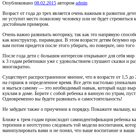
Опубликовано
08.02.2015
автором
admin
Возраст от года до трех является очень важным в развитии дет
не уступит место пожилому человеку или не будет стремиться к
достойным примером.
Очень важно развивать моторику, так как это напрямую способс
как конструктор, пирамидки. В этом возрасте детям безумно нр
вам потом придется после этого убирать, но поверьте, оно того 
После года дети с большим интересом открывают для себя мир 
к 3 годам ребятишки уже с удовольствием слушают сказки и раз
многократно.
Существует распространенное мнение, что в возрасте от 1,5 до 
на горшок в определенное время. Все дети настолько уникальны
и мыться самому — это необходимый навык, который надо выра
куклам в доме. Берите с собой ребенка в ванную по утрам, пус
Одновременно вы будете развивать и самостоятельность!
Не забудьте также о приучении к порядку. Покажите малышу, 
Ближе к трем годам происходит самоидентификация ребенка как
терпения и неотступно следовать той модели воспитания, кот
манипулировать вами и не понял, что ваше воспитание и ваши