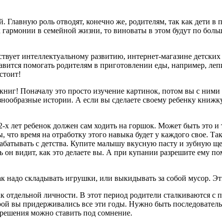
ей. Главную роль отводят, конечно же, родителям, так как дети 
 гармонии в семейной жизни, то виноваты в этом будут по больш
твует интеллектуальному развитию, интернет-магазине детских т
авится помогать родителям в приготовлении еды, например, лепи
стоит!
книг! Поначалу это просто изучение картинок, потом вы с ними
нообразные истории. А если вы сделаете своему ребенку книжку,
2-х лет ребенок должен сам ходить на горшок. Может быть это и та
, что время на отработку этого навыка будет у каждого свое. Та
батывать с детства. Купите малышу вкусную пасту и зубную щет
ть он видит, как это делаете вы. А при купании разрешите ему п
как надо складывать игрушки, или выкидывать за собой мусор. 
 отдельной личности. В этот период родители сталкиваются с пр
орой вы придерживались все эти годы. Нужно быть последователь
 решения можно ставить под сомнение.