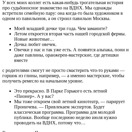
У всех моих коллег есть какая-нибудь тро­гательная история
про судьбоносное зна­комство на ВДНХ. Мы однажды
встретили семейную пару: она когда-то была худож­ником в
одном из павильонов, а он строил павильон Москвы.
Моей младшей дочке три года. Чем за­маните?
Летом откроется вторая часть нашей городской фермы.
Новые животные…
Дочка любит овечек.
Овечки у нас и так уже есть. А появят­ся альпака, пони и
даже павлины, оран­жереи-мастерские, где детишки
вместе
с родителями смогут не просто смастерить что-то руками —
горшок из глины, напри­мер, — а именно мастерские, чтобы
полу­чить ремесло на начальном уровне.
Это прекрасно. В Парке Горького есть летний
«Пионер». А у вас?
Мы тоже откроем свой летний кино­театр, — парирует
Проничева. — Привле­каем экспертов. Будет
классическая про­грамма. Программа для молодой
публики. Вообще последнюю неделю июля нужно
проводить на ВДНХ, потому что…