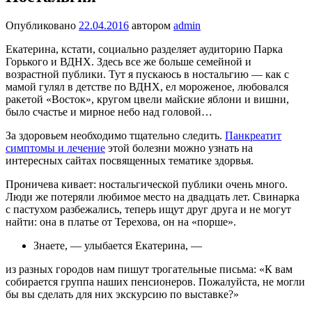
Опубликовано
22.04.2016
автором
admin
Екатерина, кстати, социально раз­деляет аудиторию Парка
Горько­го и ВДНХ. Здесь все же больше семейной и
возрастной публики. Тут я пускаюсь в ностальгию — как с
ма­мой гулял в детстве по ВДНХ, ел мороже­ное, любовался
ракетой «Восток», кругом цвели майские яблони и вишни,
было сча­стье и мирное небо над головой…
За здоровьем необходимо тщательно следить.
Панкреатит
симптомы и лечение
этой болезни можно узнать на
интересных сайтах посвященных тематике здорвья.
Проничева кивает: ностальгической публики очень много.
Люди же потеряли любимое место на двадцать лет. Свинарка
с пастухом разбежались, теперь ищут друг друга и не могут
найти: она в платье от Те­рехова, он на «порше».
Знаете, — улыбается Екатерина, —
из разных городов нам пишут трогательные письма: «К вам
собирается группа наших пенсионеров. Пожалуйста, не могли
бы вы сделать для них экскурсию по выставке?»