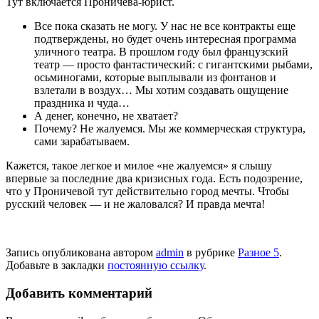
Тут включается Проничева-юрист.
Все пока сказать не могу. У нас не все контракты еще
подтверждены, но бу­дет очень интересная программа
уличного театра. В прошлом году был французский
театр — просто фантастический: с гигант­скими рыбами,
осьминогами, которые вы­плывали из фонтанов и
взлетали в воздух… Мы хотим создавать ощущение
праздни­ка и чуда…
А денег, конечно, не хватает?
Почему? Не жалуемся. Мы же ком­мерческая структура,
сами зарабатываем.
Кажется, такое легкое и милое «не жа­луемся» я слышу
впервые за последние два кризисных года. Есть подозрение,
что у Проничевой тут действительно город мечты. Чтобы
русский человек — и не жало­вался? И правда мечта!
Запись опубликована автором
admin
в рубрике
Разное 5
.
Добавьте в закладки
постоянную ссылку
.
Добавить комментарий