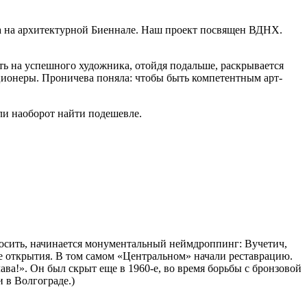
она на архитектурной Биеннале. Наш проект посвящен ВДНХ.
ть на успешного художника, отойдя по­дальше, раскрывается
ционеры. Прониче­ва поняла: чтобы быть компетентным арт-
ли наоборот найти подешевле.
росить, начинается монументаль­ный неймдроппинг: Вучетич,
е откры­тия. В том самом «Центральном» начали реставрацию.
а!». Он был скрыт еще в 1960-е, во время борьбы с бронзовой
 в Волгограде.)