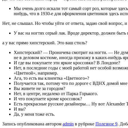
Мы очень долго искали тот самый сорт роз, которые зде
нибудь, что в 1930-е для оформления цветников здесь исп
Нет, не слышал. Но чтобы уйти от ответа, задаю свой вопрос, 
У вас на ногтях серый лак. Вроде дирек­тор, должен быт
а у вас прямо хипстерский. Это ваш стиль?
Хипстерский? — Проничева смотрит на ногти. — Не думала
не в деловом костю­ме, иногда прихожу в каких-нибудь я
И где вы покупаете эти яркие кроссов­ки? В Лондоне?
Нет, в последние годы с моей работой нет особой возмож
«Цветной», например.
Ага, то есть вы клиентка «Цветного»?
Получается так, потому что по дороге с ВДНХ домой мне 
Вы живете не за городом?
Нет, в центре, недалеко от Парка Горь­кого.
И что покупаете кроме кроссовок?
Есть прекрасные русские дизайнеры… Ну вот Alexander Te
И вы?
Да, у меня тоже есть.
Запись опубликована автором
admin
в рубрике
Полезное 9
. Доб