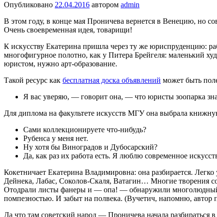
Опубликовано
22.04.2016
автором
admin
В этом году, в конце мая Проничева вернется в Венецию, но с
Очень своевремен­ная идея, товарищи!
К искусству Екатерина пришла через ту же юриспруденцию: рабо
многофигурное по­лотно, как у Питера Брейгеля: маленький ху
юристом, нужно арт-образование.
Такой ресурс как
бесплатная доска объявлений
может быть поле
Я вас уверяю, — говорит она, — что юристы зоопарка зн
Для диплома на факультете искусств МГУ она выбрала книжну
Сами коллекционируете что-нибудь?
Рубенса у меня нет.
Ну хотя бы Виноградов и Дубосарский?
Да, как раз их работа есть. Я люблю со­временное искусст
Кокетничает Екатерина Владимиров­на: она разбирается. Легк
Дейнека, Лабас, Соколов-Скаля, Ватагин… Многие творения со
Отодрали листы фанеры и — опа! — обнаружили многолюдный го
пом­пезностью. И забыт на полвека. (Вучетич, напомню, автор
Да что там советский народ — Проничева начала разбираться в