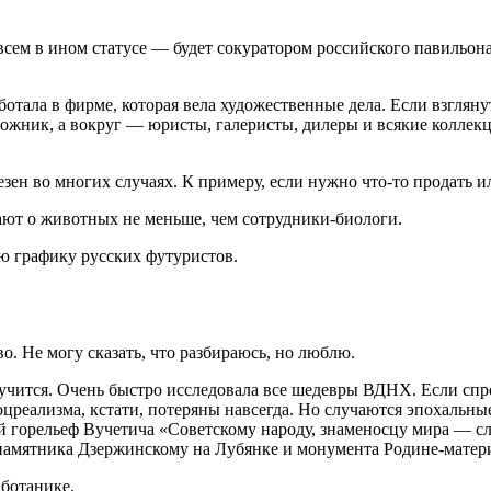
овсем в ином ста­тусе — будет сокуратором российского па­виль
тала в фирме, которая вела художественные дела. Если взгля­ну
дожник, а вокруг — юристы, галеристы, дилеры и всякие коллек
зен во многих случаях. К примеру, если нужно что-то продать и
ают о животных не меньше, чем сотрудники-биологи.
ю графику русских футуристов.
во. Не могу сказать, что разбираюсь, но люблю.
о учится. Очень быстро исследовала все шедевры ВДНХ. Если сп
цреализма, кстати, потеряны навсегда. Но случаются эпохальны
­рельеф Вучетича «Советскому народу, зна­меносцу мира — слав
 памятника Дзержинскому на Лубянке и монумента Родине-матери
 ботанике.