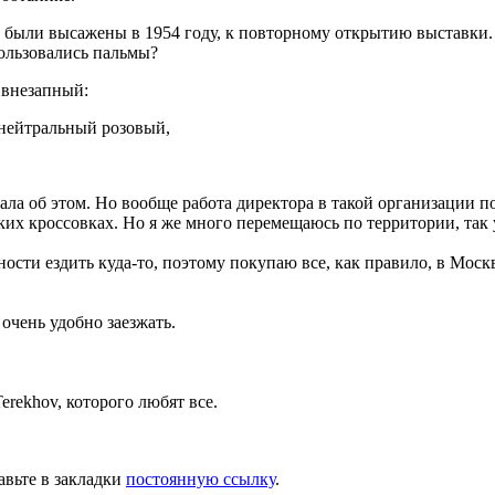
сь были высажены в 1954 году, к повторному открытию вы­ставк
ользо­вались пальмы?
и внезапный:
ь нейтральный розовый,
 об этом. Но вообще работа директора в такой организации поз
рких кроссовках. Но я же много перемещаюсь по территории, так 
ности ездить куда-то, поэтому покупаю все, как правило, в Моск
очень удобно заезжать.
rekhov, которого лю­бят все.
авьте в закладки
постоянную ссылку
.