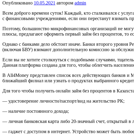
Опубликовано
10.05.2021
автором
admin
Всем доброго времени суток! Каждый, кто сталкивался с услуг
с финансовыми учреждениями, если они перестанут взимать про
Поэтому, большинство микрофинансовых организаций не могут 
плюсы, предлагают оформить первый займ без процентов, то ес
Однако с банками дело обстоит иначе. Банки второго уровня 
(включая БВУ) взимают дополнительную комиссию за обслужи
Если вы не хотите столкнуться с подобными случаями, тщатель
Данная платформа создана для того, чтобы облегчить населени
В All4Money представлен список всех действующих банков и М
ближайший филиал или узнать о продуктах выбранного кредит
Для того чтобы получить онлайн займ без процентов в Казахст
— удостоверение личности/паспорт/вид на жительство РК;
— наличие постоянного дохода;
— личная банковская карта либо 20-значный счет, открытый в
— гаджет с доступом в интернет. Устройство может быть любое