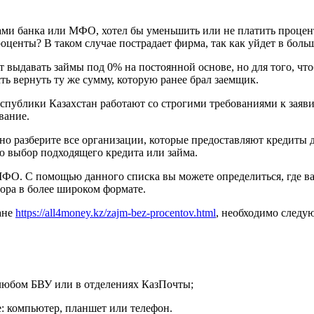
ами банка или МФО, хотел бы уменьшить или не платить процент
центы? В таком случае пострадает фирма, так как уйдет в боль
выдавать займы под 0% на постоянной основе, но для того, что
ть вернуть ту же сумму, которую ранее брал заемщик.
Республики Казахстан работают со строгими требованиями к зая
вание.
но разберите все организации, которые предоставляют кредиты 
ю выбор подходящего кредита или займа.
ФО. С помощью данного списка вы можете определиться, где вам
ора в более широком формате.
ане
https://all4money.kz/zajm-bez-procentov.html
, необходимо следу
 любом БВУ или в отделениях КазПочты;
: компьютер, планшет или телефон.