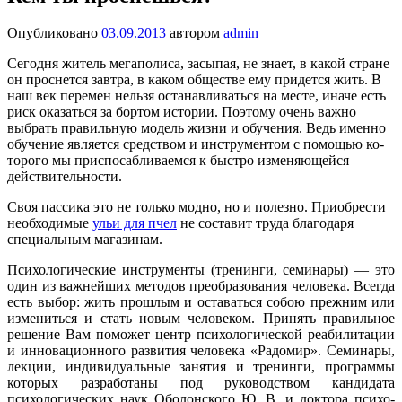
Опубликовано
03.09.2013
автором
admin
Сегодня житель мегаполиса, засыпая, не знает, в какой стране
он проснется завтра, в каком обществе ему придется жить. В
наш век перемен нельзя останавливаться на месте, иначе есть
риск оказаться за бортом истории. Поэтому очень важно
выбрать правильную модель жизни и обучения. Ведь именно
обучение является средством и инструментом с помощью ко­
торого мы приспосабливаемся к быстро изменяющейся
действительности.
Своя пассика это не только модно, но и полезно. Приобрести
необходимые
ульи для пчел
не составит труда благодаря
специальным магазинам.
Психологические инструменты (тренинги, семинары) — это
один из важнейших методов преобразования человека. Всегда
есть выбор: жить прошлым и оставаться собою прежним или
измениться и стать новым человеком. Принять правильное
решение Вам поможет центр психологической реабили­тации
и инновационного развития человека «Радомир». Семинары,
лекции, индивидуальные занятия и тренинги, программы
которых разработаны под руководством кандидата
психологических наук Оболонского Ю. В. и доктора психо­