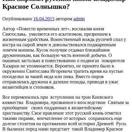
Красное Солнышко?
Опубликовано
16.04.2015
автором
admin
Автор «Повести временных лет», восхваляя князя
Святослава, умиляется его аскетизмом, презрением к
жизненным удобствам. Воинственный вождь русичей спал у
костра на сырой земле и довольствовался поджаренным
ломтем конины. Кусок получше отдавал ближайшим
дружинникам, как большую часть военной добычи. О
пышных застольях в повествовании о подвигах покорителя
Хазарии не упоминается. Вероятно, не принято было в
окружении Святослава Игоревича тратить время на пустые
посиделки за чашей меда или пива. Вместо пиров
отправлялась дружина в далекие походы, приводя в ужас
византийцев и степняков.
Все переменилось при вступлении на трон Киевского
княжества Владимира, прозванного впоследствии Святым за
приобщение своих подданных к византийскому
христианству. Свое правление этот русский князь отметил
такими пирами, впечатление от которых сохранялось еще
долгие столетия на протяжении всей истории Древней Руси.
В былинах перед нами предстает такой Владимир Красное