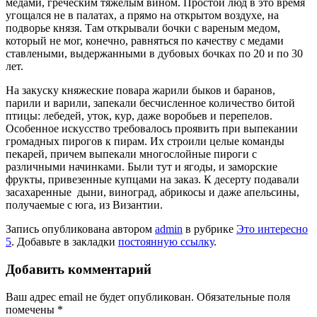
медами, греческим тяжелым вином. Простой люд в это время
угощался не в палатах, а прямо на открытом воздухе, на
подворье князя. Там открывали бочки с вареным медом,
который не мог, конечно, равняться по качеству с медами
ставлеными, выдержанными в дубовых бочках по 20 и по 30
лет.
На закуску княжеские повара жарили быков и баранов,
парили и варили, запекали бесчисленное количество битой
птицы: лебедей, уток, кур, даже воробьев и перепелов.
Особенное искусство требовалось проявить при выпекании
громадных пирогов к пирам. Их строили целые команды
пекарей, причем выпекали многослойные пироги с
различными начинками. Были тут и ягоды, и заморские
фрукты, привезенные купцами на заказ. К десерту подавали
засахаренные дыни, виноград, абрикосы и даже апельсины,
получаемые с юга, из Византии.
Запись опубликована автором
admin
в рубрике
Это интересно
5
. Добавьте в закладки
постоянную ссылку
.
Добавить комментарий
Ваш адрес email не будет опубликован.
Обязательные поля
помечены
*