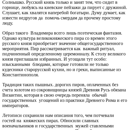
Солнышко. Русский князь только и занят тем, что сидит в
горнице, любуясь на киевские пейзажи да пирует с дружиной.
Слушает, как хвалятся наперебой богатыри. Думу думает, как
извести недругов да помочь смердам да прочему простому
люду.
Образ такого Владимира всего лишь поэтическая фантазия.
Однако культура великокняжеского пира со времен этого
русского князя приобретает значение общегосударственного
мероприятия. Пир рассматривается как важный ритуал,
подчиненный определенному церемониалу. К столу великого
князя приглашали избранных. И угощали тут особо:
изысканными блюдами, которые готовили не только
кудесники старорусской кухни, но и греки, выписанные из
Константинополя.
Традиция таких пышных. дорогих пиров, оплаченных без
счета золотом из сокровищницы князей Древняя Русь обязана
Византии, которая в свою очередь переняла обычай
государственных угощений из практики Древнего Рима и его
императоров.
Летописи сохранили нам описания того, чем потчевали
гостей на княжеских пирах. Обносили славных
военачальников и государственных мужей ставлеными