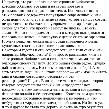
Например, это разнообразные электронные библиотеки,
которые собирают все книги на своем портале и
раскладывают по жанрам и писателям. Конечно, не всегда на
этих порталах содержатся популярные современные книги.
Хотя появляются старательные авторы, которые пишут совсем
не для того, что бы стать популярными или заработать, а
скорее для того, что просто не могут не писать. Это есть
талант. Но часто он далек от попсы в которую вкладываются
колосальные деньги на раскрутку с целью опять же заработка.
И очень редко мы можем найти среди милионного хлама
купленных текстов, настоящие талантливые книги.
Некоторым удается и они создают официальный сайт книги,
например: http://nochbest.ru/ Или просто размещают книги в
электронных библиотеках и становятся читаемыми только
благодаря своему таланту. Но это бывает очень редко. Трудно
найти иголку в стогу. Но тот кто ищет всегда найдет! А это и
есть ответ на заданный в начале вопрос: — «как можно читать
книги онлайн совершенно бесплатно и без
регистрации»? Ищите. В интернете много молодых авторов
которые создают сайты своих книг и предоставляют
возможность всем желающим читать их книги совершенно
бесплатно онлайн и без регистрации. Конечно, вам для этого
необходимо постоянное подключение к интернету и что-
нибудь типа смарфона или электронной книги. Но благо уже
и то и другое не стало так дорого. И очень быстро окупается.