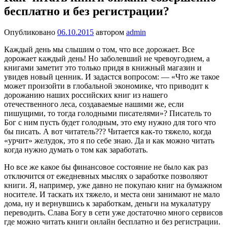
бесплатно и без регистрации?
Опубликовано
06.10.2015
автором
admin
Каждый день мы слышим о том, что все дорожает. Все
дорожает каждый день! Но заболевший не чревоугодием, а
книгами заметит это только придя в книжный магазин и
увидев новый ценник. И задастся вопросом: — «Что же такое
может произойти в глобальной экономике, что приводит к
дорожанию наших российских книг из нашего
отечественного леса, создаваемые нашими же, если
пишущими, то тогда голодными писателями»? Писатель то
Бог с ним пусть будет голодным, это ему нужно для того что
бы писать. А вот читатель??? Читается как-то тяжело, когда
«урчит» желудок, это я по себе знаю. Да и как можно читать
когда нужно думать о том как заработать.
Но все же какое бы финансовое состояние не было как раз
отключится от ежедневных мыслях о заработке позволяют
книги. Я, например, уже давно не покупаю книг на бумажном
носителе. И таскать их тяжело, и места они занимают не мало
дома, ну и вернувшись к заработкам, деньги на мукалатуру
переводить. Слава Богу в сети уже достаточно много сервисов
где можно читать книги онлайн бесплатно и без регистрации.