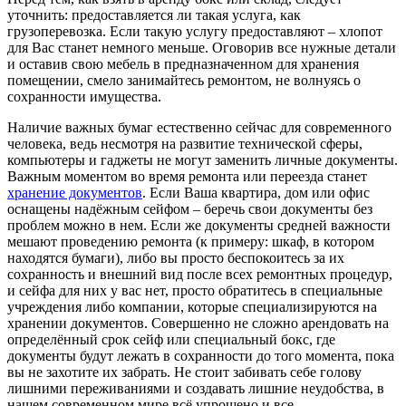
уточнить: предоставляется ли такая услуга, как
грузоперевозка. Если такую услугу предоставляют – хлопот
для Вас станет немного меньше. Оговорив все нужные детали
и оставив свою мебель в предназначенном для хранения
помещении, смело занимайтесь ремонтом, не волнуясь о
сохранности имущества.
Наличие важных бумаг естественно сейчас для современного
человека, ведь несмотря на развитие технической сферы,
компьютеры и гаджеты не могут заменить личные документы.
Важным моментом во время ремонта или переезда станет
хранение документов
. Если Ваша квартира, дом или офис
оснащены надёжным сейфом – беречь свои документы без
проблем можно в нем. Если же документы средней важности
мешают проведению ремонта (к примеру: шкаф, в котором
находятся бумаги), либо вы просто беспокоитесь за их
сохранность и внешний вид после всех ремонтных процедур,
и сейфа для них у вас нет, просто обратитесь в специальные
учреждения либо компании, которые специализируются на
хранении документов. Совершенно не сложно арендовать на
определённый срок сейф или специальный бокс, где
документы будут лежать в сохранности до того момента, пока
вы не захотите их забрать. Не стоит забивать себе голову
лишними переживаниями и создавать лишние неудобства, в
нашем современном мире всё упрощено и все