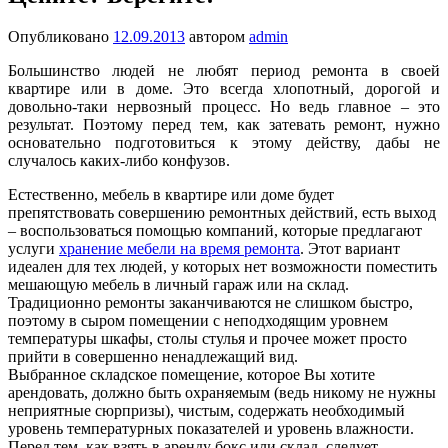
Опубликовано
12.09.2013
автором
admin
Большинство людей не любят период ремонта в своей
квартире или в доме. Это всегда хлопотный, дорогой и
довольно-таки нервозный процесс. Но ведь главное – это
результат. Поэтому перед тем, как затевать ремонт, нужно
основательно подготовиться к этому действу, дабы не
случалось каких-либо конфузов.
Естественно, мебель в квартире или доме будет
препятствовать совершению ремонтных действий, есть выход
– воспользоваться помощью компаний, которые предлагают
услуги
хранение мебели на время ремонта
. Этот вариант
идеален для тех людей, у которых нет возможности поместить
мешающую мебель в личный гараж или на склад.
Традиционно ремонты заканчиваются не слишком быстро,
поэтому в сыром помещении с неподходящим уровнем
температуры шкафы, столы стулья и прочее может просто
прийти в совершенно ненадлежащий вид.
Выбранное складское помещение, которое Вы хотите
арендовать, должно быть охраняемым (ведь никому не нужны
неприятные сюрпризы), чистым, содержать необходимый
уровень температурных показателей и уровень влажности.
Перед тем, как взять в аренду бокс или склад, следует