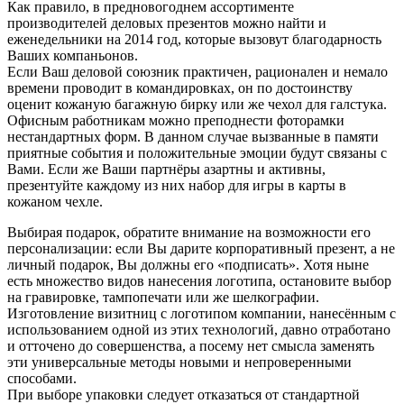
Как правило, в предновогоднем ассортименте
производителей деловых презентов можно найти и
еженедельники на 2014 год, которые вызовут благодарность
Ваших компаньонов.
Если Ваш деловой союзник практичен, рационален и немало
времени проводит в командировках, он по достоинству
оценит кожаную багажную бирку или же чехол для галстука.
Офисным работникам можно преподнести фоторамки
нестандартных форм. В данном случае вызванные в памяти
приятные события и положительные эмоции будут связаны с
Вами. Если же Ваши партнёры азартны и активны,
презентуйте каждому из них набор для игры в карты в
кожаном чехле.
Выбирая подарок, обратите внимание на возможности его
персонализации: если Вы дарите корпоративный презент, а не
личный подарок, Вы должны его «подписать». Хотя ныне
есть множество видов нанесения логотипа, остановите выбор
на гравировке, тампопечати или же шелкографии.
Изготовление визитниц с логотипом компании, нанесённым с
использованием одной из этих технологий, давно отработано
и отточено до совершенства, а посему нет смысла заменять
эти универсальные методы новыми и непроверенными
способами.
При выборе упаковки следует отказаться от стандартной