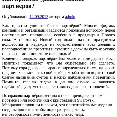
партнёров?
Опубликовано
12.09.2013
автором
admin
Как приятно удивить бизнес-партнёров? Многие фирмы,
компании и организации задаются подобным вопросом перед
наступлением праздников, особенно в преддверии Нового
года. А поскольку Новый год можно назвать праздником
волшебства и надежды на осуществление всех желаний,
преподнесённые презенты и сувениры должны быть чарующе
прекрасными и поистине желанными!
Конечно, подарков партнёрам Вы можете и не дарить, но…
Практика показывает, что Вы обязательно это сделаете.
Поэтому гораздо лучше заранее определиться с тем, на каких
предметах остановить свой выбор, чтобы не испортить своё
благое начинание суетой и наспех выбранными презентами.
Помните: главная задача в данном случае – заложить
надёжный фундамент перспективных деловых отношений.
Поздравляя партнёров женского пола, преподнесите им
портмоне или косметички с кристаллами Swarovski.
Мерцающие глянцем и лоском, эти презентабельные изделия
созданы для того, чтобы подчеркнуть яркость,
неповторимость, женственность бизнес-леди.