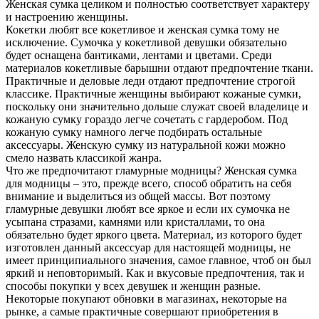
Женская сумка целиком и полностью соответствует характеру
и настроению женщины.
Кокетки любят все кокетливое и женская сумка тому не
исключение. Сумочка у кокетливой девушки обязательно
будет оснащена бантиками, лентами и цветами. Среди
материалов кокетливые барышни отдают предпочтение ткани.
Практичные и деловые леди отдают предпочтение строгой
классике. Практичные женщины выбирают кожаные сумки,
поскольку они значительно дольше служат своей владелице и
кожаную сумку гораздо легче сочетать с гардеробом. Под
кожаную сумку намного легче подбирать остальные
аксессуары. Женскую сумку из натуральной кожи можно
смело назвать классикой жанра.
Что же предпочитают гламурные модницы? Женская сумка
для модницы – это, прежде всего, способ обратить на себя
внимание и выделиться из общей массы. Вот поэтому
гламурные девушки любят все яркое и если их сумочка не
усыпана стразами, камнями или кристаллами, то она
обязательно будет яркого цвета. Материал, из которого будет
изготовлен данный аксессуар для настоящей модницы, не
имеет принципиального значения, самое главное, чтоб он был
яркий и неповторимый. Как и вкусовые предпочтения, так и
способы покупки у всех девушек и женщин разные.
Некоторые покупают обновки в магазинах, некоторые на
рынке, а самые практичные совершают приобретения в