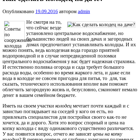
Опубликовано
19.09.2016
автором
admin
Не смотря на то,
что сейчас везде
установлено центральное водоснабжение, но
большинство людей на своих дачах и загородных
домах предпочитают устанавливать колодцы. И их
можно понять, ведь колодезная вода гораздо приятней
водопроводной и в случае непредвиденной поломки
центрального водоснабжения у вас будет надежная страховка.
И естественно поливка огорода и сада требует большого
расхода воды, особенно во время жаркого лета, и даже если
вода в колодце не совсем пригодна для питья, то для, так
сказать, технического использования вполне вам поможет
облегчить загородную жизнь и, безусловно, сэкономит немало
денег в вашем семейном бюджете.
Иметь на своем участки
колодец
мечтает почти каждый и с
завистью поглядывает на соседей у кого он есть, но
привлекать специалистов для постройки своего как-то не
хочется, да и дорого. Хотя это вопрос спорный и цена на
копку колодца с виду одинакового существенно различается.
У вас появится вопрос, отчего же зависят
цены на копку
колодца
? В первую очередь от глубины залегания подземных