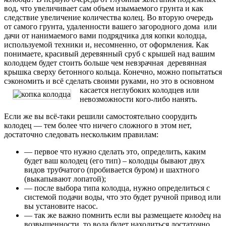
вод, что увеличивает сам объем изымаемого грунта и как
следствие увеличение количества колец. Во вторую очередь
от самого грунта, удаленности вашего загородного дома или
дачи от нанимаемого вами подрядчика для копки колодца,
используемой техники и, несомненно, от оформления. Как
понимаете, красивый деревянный сруб с крышей над вашим
колодцем будет стоить больше чем невзрачная деревянная
крышка сверху бетонного кольца. Конечно, можно попытаться
сэкономить и всё сделать своими руками,
но это в основном
касается неглубоких колодцев или
невозможности кого-либо нанять.
Если же вы всё-таки решили самостоятельно соорудить
колодец — тем более что ничего сложного в этом нет,
достаточно следовать нескольким правилам:
— первое что нужно сделать это, определить, каким
будет ваш колодец (его тип) – колодцы бывают двух
видов трубчатого (пробивается буром) и шахтного
(выкапывают лопатой);
— после выбора типа колодца, нужно определиться с
системой подачи воды, что это будет ручной привод или
вы установите насос.
— так же важно помнить если вы размещаете
колодец
на
возвышенности, то вода будет находиться достаточно