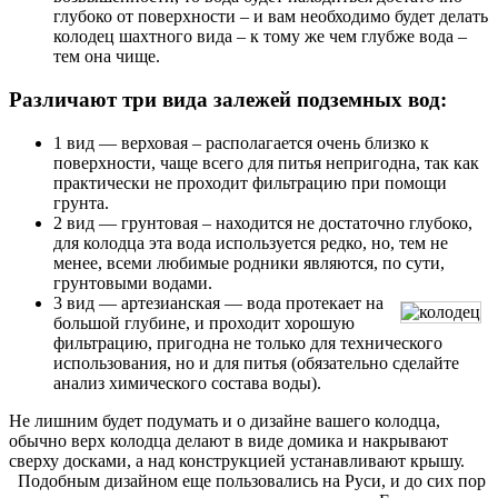
глубоко от поверхности – и вам необходимо будет делать
колодец шахтного вида – к тому же чем глубже вода –
тем она чище.
Различают три вида залежей подземных вод:
1 вид — верховая – располагается очень близко к
поверхности, чаще всего для питья непригодна, так как
практически не проходит фильтрацию при помощи
грунта.
2 вид — грунтовая – находится не достаточно глубоко,
для колодца эта вода используется редко, но, тем не
менее, всеми любимые родники являются, по сути,
грунтовыми водами.
3 вид — артезианская — вода протекает на
большой глубине, и проходит хорошую
фильтрацию, пригодна не только для технического
использования, но и для питья (обязательно сделайте
анализ химического состава воды).
Не лишним будет подумать и о дизайне вашего колодца,
обычно верх колодца делают в виде домика и накрывают
сверху досками, а над конструкцией устанавливают крышу.
Подобным дизайном еще пользовались на Руси, и до сих пор