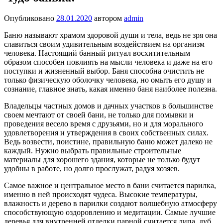
Опубликовано
28.01.2020
автором
admin
Баню называют храмом здоровой души и тела, ведь не зря она
славиться своим удивительным воздействием на организм
человека. Настоящий банный ритуал восхитительным
образом способен повлиять на мысли человека и даже на его
поступки и жизненный выбор. Баня способна очистить не
только физическую оболочку человека, но омыть его душу и
сознание, главное знать, какая именно баня наиболее полезна.
Владельцы частных домов и дачных участков в большинстве
своем мечтают от своей бани, не только для помывки и
проведения весело время с друзьями, но и для морального
удовлетворения и утверждения в своих собственных силах.
Ведь возвести, поистине, правильную баню может далеко не
каждый. Нужно выбрать правильные строительные
материалы для хорошего здания, которые не только будут
удобны в работе, но долго прослужат, радуя хозяев.
Самое важное и центральное место в бани считается парилка,
именно в ней происходят чудеса. Высокие температуры,
влажность и дерево в парилки создают волшебную атмосферу
способствующую оздоровлению и медитации. Самые лучшие
деревья для внутренней отделки парной считается липа, дуб,