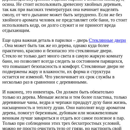
осина. Не стоит использовать древесину хвойных деревьев,
так как при высоких температурах она начинает выделять
смолу, от чего дыхание может быть затруднено. Если же без
хвойного аромата человек не представляет себе бани, то стоит
использовать кедр, он долго служит и не принесет вреда
отдыхающим.
Еще одна важная деталь в парилки – дверь
Стеклянные двери
. Она может быть так же из дерева, однако куда более
практично, красиво и безопасно это стеклянные двери.
Стекло не только дает много света в самую жаркую комнату
бани, но позволяет всегда следить за состоянием парящихся,
что повышает безопасность и комфорт. Стеклянные двери не
подвержены жару и влажности, их форма и структура
остается не изменой. Что увеличивает их срок службы в
несколько раз в сравнении с деревянными.
И наконец, это инвентарь. Он должен быть обязательно
только из дерева. Меньше железа и тем более пластика, только
деревянные чаны, ведра и черпаки придадут духу бани жизнь,
насыщенность и теплоту души. Они наполнят воду ароматом
дерева, помогут березовым, дубовым или можжевеловым
веникам лучше завариться и отдать все самое полезное в пар.
Только при соблюдении этих трех бесхитростных условий,
можно не просто очистить тело от грязи, но настроить свой