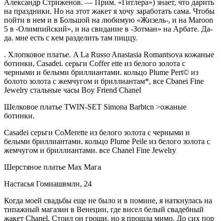
Александр Стриженов. — Прим. «Гитлера») знает, что дарить
на праздники. Но на этот жакет я хочу зарабо­тать сама. Чтобы
пойти в нем и в Большой на любимую «Жизель-, и на Maroon
5 в -Олимпийский», и на свидание в -Зотман» на Арбате. Да-
да. мне есть с кем разделить там пиццу.
. Хлопковое платье. A La Russo Anastasia Romantsova кожаные
ботинки, Casadei. серьги Coffer ette из белого золота с
черными и белыми бриллиан­тами. кольцо Plume Pert© из
болото золота с жемчугом и бриллиантам*, все Cbanei Fine
Jewelry стальные часы Boy Friend Chanel
Шелковое платье TWIN-SET Simona Barbtcn >ожаные
ботинки.
Casadei серьги CoMerette из белого золота с черными и
белыми брил­лиантами. кольцо Plume Peile из белого золота с
жемчугом и брилли­антами. все Chanel Fine Jewelry
Шерстяное платье Мах Мага
Настасья Гомиашвмлн, 24
Когда моей свадьбы еще не было и в помине, я наткнулась на
типажный магазин в Венеции, где висел белый свадебный
жакет Chanel. Стоил он гроши, но я прошла мимо. До сих пор