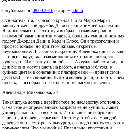
Опубликовано
08.09.2016
автором
admin
Основатель ита. гьянского бренда Liu Jo Марко Марьи
завидует женской дружбе. Девиз осенне-зимней коллекции —
Яси-пышевмсстс. Поэтому я выбрал ка главные роли в
рекламной кампании топ моделей, больших умниц и нежных
подруг Джордан Данн и Карл и Клосс. Они трудо­голики и
профессионалы, но при этом живые, открытые,
неунывающие. Л главное, искренние. В девочках нет фаль­ши
— и все вокруг, включая миллионы их подписчиков, это
чувствуют. Им к лицу наши образы. Актуальный тотал-лук в
деннме они могут надеть на работу, а платья и блузки в
буйных цветах в сочетании с платформами — привет семи­
десятым! — на свидание. Вся эта коллекция про то. что с чем
носить, — я собрал в нее только иемьнысчместе вещи.
Александра Михалкоова, 24
Такая штука должна перейти тебе по наследству, это точно.
Сама себе до определенного возраста ее не купишь. Жакет
уни­версальный. его все хопгт. И это вовсе не бабушкин
вариант, хотя вещь серьезная. Поэтому, чтобы на молодой
девушке он не смотрелся вычурно, его надо носить со всяким
рок-н-роллом. Что мы любим? Правильно: кроссовки и