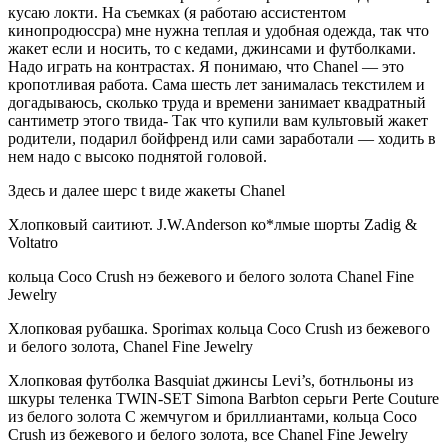
ку­саю локти. На съемках (я работаю ассистентом
кинопродюссра) мне нужна теплая и удобная одежда, так что
жакет если и носить, то с кедами, джинсами и футболками.
Надо играть на контрастах. Я понимаю, что Chanel — это
кропотливая работа. Сама шесть лет занималась текстилем и
догадываюсь, сколько труда и времени занимает квадратный
сантиметр этого твида- Так что купили вам культовый жакет
родители, подарил бойфренд или сами зарабо­тали — ходить в
нем надо с высоко поднятой головой.
Здесь и далее шерс t виде жакеты Chanel
Хлопковый саитиют. J.W.Anderson ко*лмые шорты Zadig &
Voltatro
кольца Coco Crush нэ бежевого и белого золота Chanel Fine
Jewelry
Хлопковая рубашка. Sporimax кольца Coco Crush из бежевого
и белого золота, Chanel Fine Jewelry
Хлопковая футболка Basquiat джинсы Levi’s, ботнльоны из
шкуры теленка TWIN-SET Simona Barbton серьги Perte Couture
из белого золота С жемчугом и бриллиантами, кольца Coco
Crush из бежевого и белого золота, все Chanel Fine Jewelry