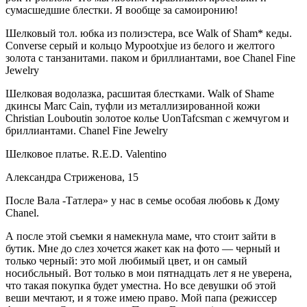
сумасшедшие блестки. Я вообще за самоиронию!
Шелковый тол. юбка из полиэстера, все Walk of Sham* кеды.
Converse серый и кольцо Mypootxjue из белого и желтого
золота с танзанитами. паком и бриллиантами, вое Chanel Fine
Jewelry
Шелковая водолазка, расшитая блестками. Walk of Shame
дкинсы Marc Cain, туфли из металлизированной кожи
Christian Louboutin золотое колье UonTafcsman с жемчугом и
бриллиантами. Chanel Fine Jewelry
Шелковое платье. R.E.D. Valentino
Александра Стриженова, 15
После Вала -Татлера» у нас в семье особая любовь к Дому
Chanel.
А после этой съемки я намекнула маме, что стоит зайти в
бутик. Мне до слез хочется жакет как на фото — черный и
только чер­ный: это мой любимый цвет, и он самый
носибсльный. Вот только в мои пятнадцать лет я не уверена,
что такая покупка будет умест­на. Но все девушки об этой
веши мечтают, и я тоже имею право. Мой папа (режиссер