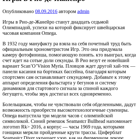
Опубликовано
08.09.2016
автором
admin
Игры в Рио-де-Жанейро станут диадцать седьмой
Олимпиадой, успехи на которой фиксирует швейцарская
часовая компания Omega.
В 1932 году мануфакту ра взяла на себя почетный труд быть
официальным хронометристом Игр. Это она придумала
камеру фотофиниша, помогающую понять. кто выиграл, когда
счет идет на сотые доли секунды. В Рио везут ее новейший
вариант Scan’O’Vision Myria. Пловцов ждет другой хай-тек —
панели касания на бортиках бассейна, благодаря которым
спортсмен сам останавливает секундомер. Добавьте к этому
аппарат определения фальстарта у бегунов и систему
динамиков для стартового сигнала за спиной каждого
бегущего, чтобы звук достигал всех одновременно.
Болельщикам, чтобы не чувствовали себя обделенными, дадут
возможность приобрести высокотехнологичные сувениры.
Omega выпустила три модели часов с олимпийской
символикой. Синий ремешок Seamastcr Bullhead напоминает
логотип Rk> 2016, а корпус — часы 1969 года, которыми
гонщики меркли пройденные крути трассы. Циферблат
Seamastcr Diver украшает узор, как на фирменном декоре