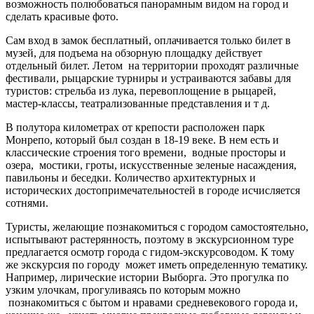
возможность полюбоваться панорамным видом на город и
сделать красивые фото.
Сам вход в замок бесплатный, оплачивается только билет в
музей, для подъема на обзорную площадку действует
отдельный билет. Летом на территории проходят различные
фестивали, рыцарские турниры и устраиваются забавы для
туристов: стрельба из лука, перевоплощение в рыцарей,
мастер-классы, театрализованные представления и т д.
В полутора километрах от крепости расположен парк
Монрепо, который был создан в 18-19 веке. В нем есть и
классические строения того времени, водные просторы и
озера, мостики, гроты, искусственные зеленые насаждения,
павильоны и беседки. Количество архитектурных и
исторических достопримечательностей в городе исчисляется
сотнями.
Туристы, желающие познакомиться с городом самостоятельно,
испытывают растерянность, поэтому в экскурсионном туре
предлагается осмотр города с гидом-экскурсоводом. К тому
же экскурсия по городу может иметь определенную тематику.
Например, лирические истории Выборга. Это прогулка по
узким улочкам, прогуливаясь по которым можно
познакомиться с бытом и нравами средневекового города и,