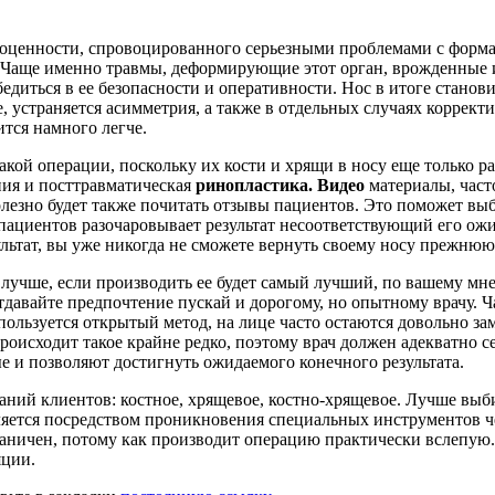
ноценности, спровоцированного серьезными проблемами с форма
. Чаще именно травмы, деформирующие этот орган, врожденные 
диться в ее безопасности и оперативности. Нос в итоге станови
, устраняется асимметрия, а также в отдельных случаях коррек
тся намного легче.
акой операции, поскольку их кости и хрящи в носу еще только р
ния и посттравматическая
ринопластика. Видео
материалы, част
олезно будет также почитать отзывы пациентов. Это поможет выб
пациентов разочаровывает результат несоответствующий его ожи
льтат, вы уже никогда не сможете вернуть своему носу прежнюю
и лучше, если производить ее будет самый лучший, по вашему м
авайте предпочтение пускай и дорогому, но опытному врачу. Ча
пользуется открытый метод, на лице часто остаются довольно 
оисходит такое крайне редко, поэтому врач должен адекватно се
е и позволяют достигнуть ожидаемого конечного результата.
ланий клиентов: костное, хрящевое, костно-хрящевое. Лучше вы
ляется посредством проникновения специальных инструментов че
раничен, потому как производит операцию практически вслепую
яции.