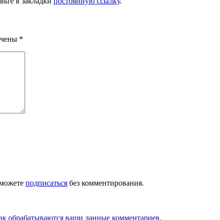
авьте в закладки
постоянную ссылку
.
ечены
*
 можете
подписаться
без комментирования.
как обрабатываются ваши данные комментариев
.