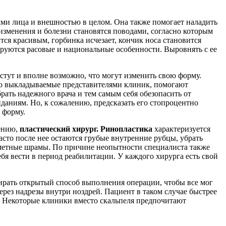
ми лица и внешностью в целом. Она также помогает наладить
изменения и болезни становятся поводами, согласно которым
тся красивым, горбинка исчезает, кончик носа становится
тируются расовые и национальные особенности. Выровнять с ее
астут и вполне возможно, что могут изменить свою форму.
о выкладываемые представителями клиник, помогают
рать надежного врача и тем самым себя обезопасить от
даниям. Но, к сожалению, предсказать его стопроцентно
 форму.
нению,
пластический хирург. Ринопластика
характеризуется
сто после нее остаются грубые внутренние рубцы, убрать
заметные шрамы. По причине неопытности специалиста также
бя вести в период реабилитации. У каждого хирурга есть свой
бирать открытый способ выполнения операции, чтобы все мог
рез надрезы внутри ноздрей. Пациент в таком случае быстрее
. Некоторые клиники вместо скальпеля предпочитают