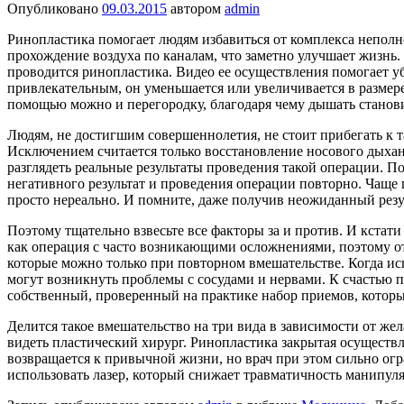
Опубликовано
09.03.2015
автором
admin
Ринопластика помогает людям избавиться от комплекса непол
прохождение воздуха по каналам, что заметно улучшает жизнь
проводится ринопластика. Видео ее осуществления помогает убе
привлекательным, он уменьшается или увеличивается в размере
помощью можно и перегородку, благодаря чему дышать станови
Людям, не достигшим совершеннолетия, не стоит прибегать к т
Исключением считается только восстановление носового дыха
разглядеть реальные результаты проведения такой операции. П
негативного результат и проведения операции повторно. Чаще 
просто нереально. И помните, даже получив неожиданный резу
Поэтому тщательно взвесьте все факторы за и против. И кстат
как операция с часто возникающими осложнениями, поэтому отд
которые можно только при повторном вмешательстве. Когда ис
могут возникнуть проблемы с сосудами и нервами. К счастью пр
собственный, проверенный на практике набор приемов, которы
Делится такое вмешательство на три вида в зависимости от же
видеть пластический хирург. Ринопластика закрытая осуществ
возвращается к привычной жизни, но врач при этом сильно ог
использовать лазер, который снижает травматичность манипул