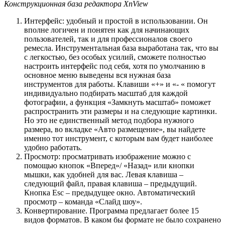
Конструкционная база редактора XnView
Интерфейс: удобный и простой в использовании. Он
вполне логичен и понятен как для начинающих
пользователей, так и для профессионалов своего
ремесла. Инструментальная база выработана так, что вы
с легкостью, без особых усилий, сможете полностью
настроить интерфейс под себя, хотя по умолчанию в
основное меню выведены вся нужная база
инструментов для работы. Клавиши «+» и «- « помогут
индивидуально подбирать масштаб для каждой
фотографии, а функция «Замкнуть масштаб» поможет
распространить эти размеры и на следующие картинки.
Но это не единственный метод подбора нужного
размера, во вкладке «Авто размещение», вы найдете
именно тот инструмент, с которым вам будет наиболее
удобно работать.
Просмотр: просматривать изображение можно с
помощью кнопок «Вперед»/ «Назад» или кнопки
мышки, как удобней для вас. Левая клавиша –
следующий файл, правая клавиша – предыдущий.
Кнопка Esc – предыдущее окно. Автоматический
просмотр – команда «Слайд шоу».
Конвертирование. Программа предлагает более 15
видов форматов. В каком бы формате не было сохранено