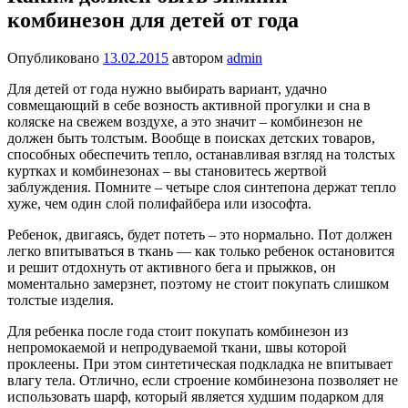
комбинезон для детей от года
Опубликовано
13.02.2015
автором
admin
Для детей от года нужно выбирать вариант, удачно
совмещающий в себе возность активной прогулки и сна в
коляске на свежем воздухе, а это значит – комбинезон не
должен быть толстым. Вообще в поисках детских товаров,
способных обеспечить тепло, останавливая взгляд на толстых
куртках и комбинезонах – вы становитесь жертвой
заблуждения. Помните – четыре слоя синтепона держат тепло
хуже, чем один слой полифайбера или изософта.
Ребенок, двигаясь, будет потеть – это нормально. Пот должен
легко впитываться в ткань — как только ребенок остановится
и решит отдохнуть от активного бега и прыжков, он
моментально замерзнет, поэтому не стоит покупать слишком
толстые изделия.
Для ребенка после года стоит покупать комбинезон из
непромокаемой и непродуваемой ткани, швы которой
проклеены. При этом синтетическая подкладка не впитывает
влагу тела. Отлично, если строение комбинезона позволяет не
использовать шарф, который является худшим подарком для