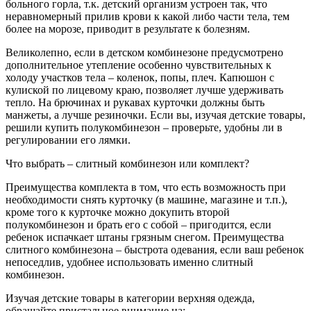
больного горла, т.к. детский организм устроен так, что
неравномерный прилив крови к какой либо части тела, тем
более на морозе, приводит в результате к болезням.
Великолепно, если в детском комбинезоне предусмотрено
дополнительное утепление особенно чувствительных к
холоду участков тела – коленок, попы, плеч. Капюшон с
кулиской по лицевому краю, позволяет лучше удерживать
тепло. На брючинах и рукавах курточки должны быть
манжеты, а лучше резиночки. Если вы, изучая детские товары,
решили купить полукомбинезон – проверьте, удобны ли в
регулировании его лямки.
Что выбрать – слитный комбинезон или комплект?
Преимущества комплекта в том, что есть возможность при
необходимости снять курточку (в машине, магазине и т.п.),
кроме того к курточке можно докупить второй
полукомбинезон и брать его с собой – пригодится, если
ребенок испачкает штаны грязным снегом. Преимущества
слитного комбинезона – быстрота одевания, если ваш ребенок
непоседлив, удобнее использовать именно слитный
комбинезон.
Изучая детские товары в категории верхняя одежда,
обращайте пристальное внимание на: