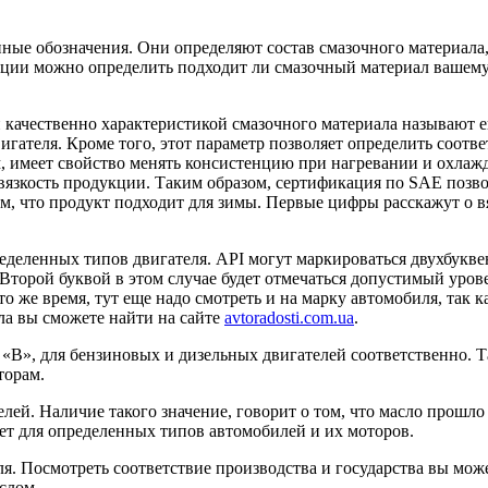
нные обозначения. Они определяют состав смазочного материала
ции можно определить подходит ли смазочный материал вашему
 качественно характеристикой смазочного материала называют ег
двигателя. Кроме того, этот параметр позволяет определить соот
м, имеет свойство менять консистенцию при нагревании и охлаж
язкость продукции. Таким образом, сертификация по SAE позвол
м, что продукт подходит для зимы. Первые цифры расскажут о вя
деленных типов двигателя. API могут маркироваться двухбукве
Второй буквой в этом случае будет отмечаться допустимый уров
то же время, тут еще надо смотреть и на марку автомобиля, так
а вы сможете найти на сайте
avtoradosti.com.ua
.
В», для бензиновых и дизельных двигателей соответственно. Т
торам.
лей. Наличие такого значение, говорит о том, что масло прошло
дет для определенных типов автомобилей и их моторов.
я. Посмотреть соответствие производства и государства вы мож
слом.