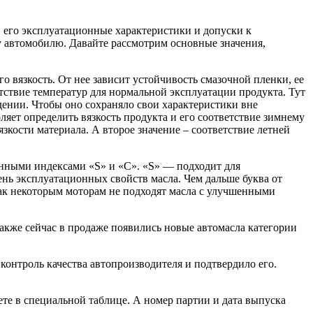
, его эксплуатационные характеристики и допуски к
 автомобилю. Давайте рассмотрим основные значения,
о вязкость. От нее зависит устойчивость смазочной пленки, ее
ветствие температур для нормальной эксплуатации продукта. Тут
дении. Чтобы оно сохраняло свои характеристики вне
яет определить вязкость продукта и его соответствие зимнему
зкости материала. А второе значение – соответствие летней
нными индексами «S» и «C». «S» — подходит для
ень эксплуатационных свойств масла. Чем дальше буква от
 как некоторым моторам не подходят масла с улучшенными
акже сейчас в продаже появились новые автомасла категории
 контроль качества автопроизводителя и подтвердило его.
ете в специальной таблице. А номер партии и дата выпуска