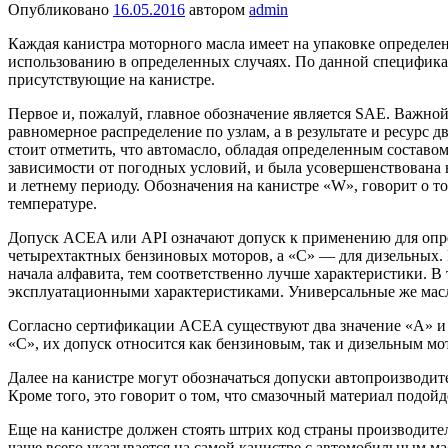
Опубликовано
16.05.2016
автором
admin
Каждая канистра моторного масла имеет на упаковке определе
использованию в определенных случаях. По данной специфика
присутствующие на канистре.
Первое и, пожалуй, главное обозначение является SAE. Важной
равномерное распределение по узлам, а в результате и ресурс 
стоит отметить, что автомасло, обладая определенным составо
зависимости от погодных условий, и была усовершенствована в
и летнему периоду. Обозначения на канистре «W», говорит о то
температуре.
Допуск ACEA или API означают допуск к применению для опре
четырехтактных бензиновых моторов, а «C» — для дизельных. 
начала алфавита, тем соответственно лучше характеристики. В 
эксплуатационными характеристиками. Универсальные же масл
Согласно сертификации ACEA существуют два значение «А» и «
«С», их допуск относится как бензиновым, так и дизельным мо
Далее на канистре могут обозначаться допуски автопроизводите
Кроме того, это говорит о том, что смазочный материал подой
Еще на канистре должен стоять штрих код страны производител
чаще всего указывается на самой канистре с автомобильным ма