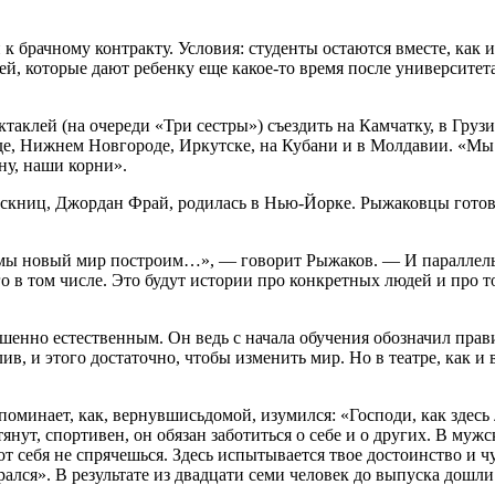
к брачному контракту. Условия: сту­денты остаются вместе, как 
й, которые дают ребен­ку еще какое-то время после универ­ситета
к­лей (на очереди «Три сестры») съез­дить на Камчатку, в Грузи
е, Нижнем Новгороде, Иркутске, на Ку­бани и в Молдавии. «Мы 
ану, наши корни».
скниц, Джордан Фрай, роди­лась в Нью-Йорке. Рыжаковцы готовя
й, мы новый мир построим…», — говорит Рыжаков. — И параллель
го в том числе. Это будут истории про конкретных людей и про 
шен­но естественным. Он ведь с начала обучения обозначил прав
в, и этого достаточно, что­бы изменить мир. Но в театре, как и 
омина­ет, как, вернувшисьдомой, изумился: «Господи, как здесь
тянут, спортивен, он обязан заботиться о себе и о других. В муж
и от себя не спрячешь­ся. Здесь испытывается твое досто­инство и 
рался». В результате из двадцати семи чело­век до выпуска дошли