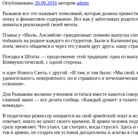
Опубликовано
26.06.2016
автором
admin
Рыжаков все это называет по­молвкой, которая должна привести 
опеку и финан­совое содержание. Все как у заботли­вых родителе
ниматься реализацией своей мечты.
Планы у «Июль. Ансамбля» гран­диозные: помимо выпуска спекта
побывать на родине каждого из студентов. Были в Калининград
поем, много об­щаемся и через это уз­наем друг друга, нашу стр
Поездка в Штаты — про­должение этой тради­ции: одна из выпу
Коммунистиче­ской, с одной стороны.
и идее Нового Света, с другой. «И там, и там было: «Мы сво
удивительного, невероятного, но и страшного и нечеловеческо
сознания».
Для Рыжакова желание учеников остаться вместе кажется совер
главный закон — все делать сообща. «Каждый думает: я талантли
команды».
В педагогике режиссер опирается на свой армейский опыт и всп
отвечает, никто не це­нит своего времени. В армии чело­век под
сразу про­являет. Что утаил, где схитрил, когда струсил. Здесь 
тов в армию, но создать им условия дисциплины и аскезы я ста