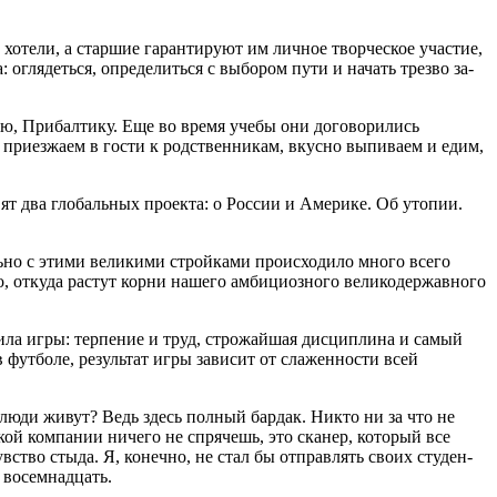
и хотели, а старшие гарантируют им личное творческое участие,
: оглядеться, определиться с выбором пути и начать трезво за­
ю, Прибал­тику. Еще во время учебы они догово­рились
приезжаем в гости к родственни­кам, вкусно выпиваем и едим,
т два глобальных проекта: о России и Америке. Об утопии.
но с этими великими стройками происходило много все­го
то, откуда растут корни нашего амбициозного великодержавного
ила игры: терпение и труд, строжайшая дис­циплина и самый
в футболе, результат игры зависит от слаженности всей
 люди живут? Ведь здесь полный бардак. Никто ни за что не
­ской компании ничего не спрячешь, это сканер, который все
чувство стыда. Я, конечно, не стал бы отправлять своих студен­
 восемнадцать.