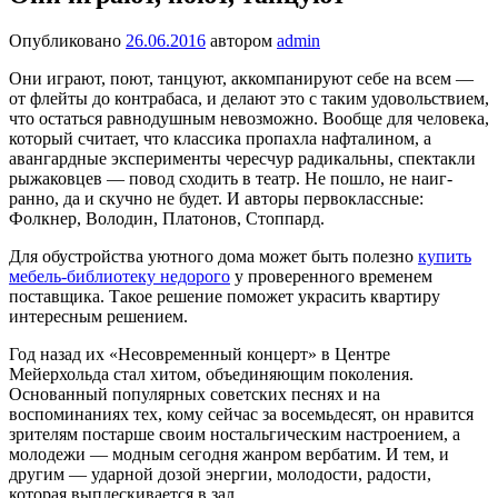
Опубликовано
26.06.2016
автором
admin
Они играют, поют, тан­цуют, аккомпанируют себе на всем —
от флей­ты до контрабаса, и де­лают это с таким удо­вольствием,
что ос­таться равнодушным невозможно. Вообще для человека,
который считает, что классика про­пахла нафталином, а
авангардные эксперименты чересчур радикаль­ны, спектакли
рыжаковцев — повод сходить в театр. Не пошло, не наиг­
ранно, да и скучно не будет. И авторы первоклассные:
Фолкнер, Володин, Платонов, Стоппард.
Для обустройства уютного дома может быть полезно
купить
мебель-библиотеку недорого
у проверенного временем
поставщика. Такое решение поможет украсить квартиру
интересным решением.
Год назад их «Несовременный кон­церт» в Центре
Мейерхольда стал хитом, объединяющим поколения.
Основанный популярных совет­ских песнях и на
воспоминаниях тех, кому сейчас за восемьдесят, он нравится
зрителям постарше своим ностальгическим настроением, а
мо­лодежи — модным сегодня жанром вербатим. И тем, и
другим — ударной дозой энергии, молодости, радости,
которая выплескивается в зал.