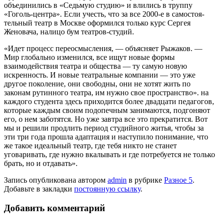
объеди­нились в «Седьмую студию» и вли­лись в труппу
«Гоголь-центра». Если учесть, что за все 2000-е в самостоя­
тельный театр в Москве оформился только курс Сергея
Женовача, нали­цо бум театров-студий.
«Идет процесс переосмысления, — объясняет Рыжаков. —
Мир глобаль­но изменился, все ищут новые фор­мы
взаимодействия театра и общества — ту самую новую
искренность. И новые театральные компании — это уже
другое поколение, они сво­бодны, они не хотят жить по
законам рутинного театра, им нужно свое пространство». на
каждого студента здесь прихо­дится более двадцати педагогов,
которые каждым своим подопеч­ным занимаются, подгоняют
его, о нем заботятся. Но уже завтра все это прекратится. Вот
мы и решили продлить период студийного житья, чтобы за
эти три года прошла адап­тация и наступило понимание, что
же такое идеальный театр, где тебя никто не станет
уговаривать, где нужно вкалывать и где потребуется не только
брать, но и отдавать».
Запись опубликована автором
admin
в рубрике
Разное 5
.
Добавьте в закладки
постоянную ссылку
.
Добавить комментарий