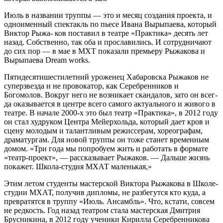
Июль в названии труппы — это и месяц создания проекта, и
одно­именный спектакль по пьесе Ивана Вырыпаева, который
Виктор Рыжа- ков поставил в театре «Практика» десять лет
назад. Собственно, так оба и прославились. И сотруднича­ют
до сих пор — в мае в МХТ показа­ли премьеру Рыжакова и
Вырыпаева Dream works.
Пятидесятишестилетний уроже­нец Хабаровска Рыжаков не
супер­звезда и не провокатор, как Сере­бренников и
Богомолов. Вокруг него не возникает скандалов, зато он всег­
да оказывается в центре всего самого актуального и живого в
театре. В на­чале 2000-х это был театр «Практи­ка», в 2012 году
он стал худруком Цен­тра Мейерхольда, который дает кров и
сцену молодым и талантливым ре­жиссерам, хореографам,
драматур­гам. Для новой труппы он тоже ста­нет временным
домом. «Три года мы попробуем жить и работать в фор­мате
«театр-проект», — рассказывает Рыжаков. — Дальше жизнь
покажет. Школа-студия МХАТ маленькая,»
Этим летом студенты мастерской Виктора Рыжакова в Школе-
студии МХАТ, получив дипломы, не разбе­гутся кто куда, а
превратятся в труп­пу «Июль. Ансамбль». Что, кстати, совсем
не редкость. Год назад теат­ром стала мастерская Дмитрия
Брусникина, в 2012 году ученики Кирилла Серебренникова