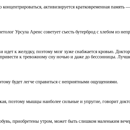
его концентрироваться, активизируется кратковременная память 
етолог Урсула Аренс советует съесть бутерброд с хлебом из неп
и идет к желудку, поэтому мозг хуже снабжается кровью. Докто
привести к тревожному сну ночью и даже до бессонницы. Лучше
этому будет легче справиться с неприятными ощущениями.
окая, поэтому мышцы наиболее сильные и упругие, говорит док
у обувь, приобретены утром, может быть слишком маленьким веч