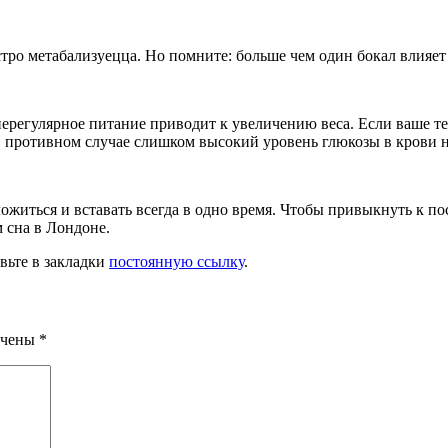
тро метабализуецца. Но помните: больше чем один бокал влияет
нерегулярное питание приводит к увеличению веса. Если ваше т
 В противном случае слишком высокий уровень глюкозы в крови не
ложиться и вставать всегда в одно время. Чтобы привыкнуть к по
 сна в Лондоне.
авьте в закладки
постоянную ссылку
.
ечены
*