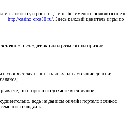
та и с любого устройства, лишь бы имелось подключение к
йн —
http://casino-orca88.ru/
. Здесь каждый ценитель игры по-
постоянно проводит акции и розыгрыши призов;
 в своих силах начинать игру на настоящие деньги;
баланса;
рываете, но и просто отдыхаете всей душой.
еудивительно, ведь на данном онлайн портале великое
 семейного бюджета.