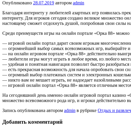
Опубликовано
28.07.2019
автором
admin
Благодаря интернету у любителей азартных игр появилась пре
интернету. Для игроков сегодня создано великое множество он
настоящему сможет отдохнуть душой, попробовав свои силы на
Среди преимуществ игры на онлайн портале «Орка 88» можно 
— игровой онлайн портал дарит своим игрокам многочисленны
— огромнейший выбор самых всевозможных игр, выбирайте и иг
— на онлайн игровом портале «Орка 88» действительно выигр
— любители игры могут играть в любое время, из любого места
— удобная и понятная навигация позволит быстро разобраться 
— есть прекрасная возможность для начала опробовать свои си
— огромный выбор платежных систем и электронных кошельков
— никто вам не мешает играть, не надоедает назойливыми рас
— игровой онлайн портал «Орка 88» является отличным местом 
На сегодняшний день именно онлайн игровой портал казино «О
множество всевозможного рода игр, и игроки действительно в
Запись опубликована автором
admin
в рубрике
Отдых и развлеч
Добавить комментарий