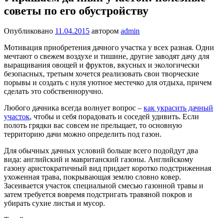
советы по его обустройству
Опубликовано
11.04.2015
автором
admin
Мотивация приобретения дачного участка у всех разная. Одни
мечтают о свежем воздухе и тишине, другие заводят дачу для
выращивания овощей и фруктов, вкусных и экологически
безопасных, третьим хочется реализовать свои творческие
порывы и создать с нуля уютное местечко для отдыха, причем
сделать это собственноручно.
Любого дачника всегда волнует вопрос –
как украсить дачный
участок
, чтобы и себя порадовать и соседей удивить. Если
полоть грядки вас совсем не прельщает, то основную
территорию дачи можно определить под газон.
Для обычных дачных условий больше всего подойдут два
вида: английский и мавританский газоны. Английскому
газону аристократичный вид придает коротко подстриженная
ухоженная трава, покрывающая землю словно ковер.
Засеивается участок специальной смесью газонной травы и
затем требуется вовремя подстригать травяной покров и
убирать сухие листья и мусор.