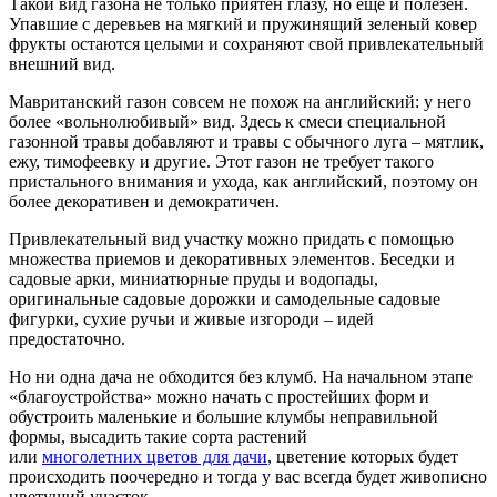
Такой вид газона не только приятен глазу, но еще и полезен.
Упавшие с деревьев на мягкий и пружинящий зеленый ковер
фрукты остаются целыми и сохраняют свой привлекательный
внешний вид.
Мавританский газон совсем не похож на английский: у него
более «вольнолюбивый» вид. Здесь к смеси специальной
газонной травы добавляют и травы с обычного луга – мятлик,
ежу, тимофеевку и другие. Этот газон не требует такого
пристального внимания и ухода, как английский, поэтому он
более декоративен и демократичен.
Привлекательный вид участку можно придать с помощью
множества приемов и декоративных элементов. Беседки и
садовые арки, миниатюрные пруды и водопады,
оригинальные садовые дорожки и самодельные садовые
фигурки, сухие ручьи и живые изгороди – идей
предостаточно.
Но ни одна дача не обходится без клумб. На начальном этапе
«благоустройства» можно начать с простейших форм и
обустроить маленькие и большие клумбы неправильной
формы, высадить такие сорта растений
или
многолетних цветов для дачи
, цветение которых будет
происходить поочередно и тогда у вас всегда будет живописно
цветущий участок.