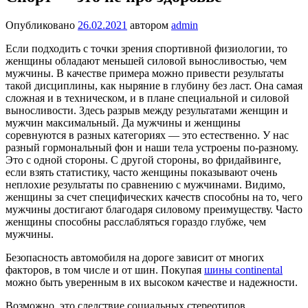
Опубликовано
26.02.2021
автором
admin
Если подходить с точки зрения спортивной физиоло­гии, то
женщины обладают меньшей силовой вынос­ливостью, чем
мужчины. В качестве примера можно привести результаты
такой дисциплины, как ныряние в глубину без ласт. Она самая
сложная и в техническом, и в плане специальной и силовой
выносливости. Здесь разрыв между результатами женщин и
мужчин макси­мальный. Да мужчины и женщины
соревнуются в раз­ных категориях — это естественно. У нас
разный гормо­нальный фон и наши тела устроены по-разному.
Это с одной стороны. С другой стороны, во фридайвин­ге,
если взять статистику, часто женщины показывают очень
неплохие результаты по сравнению с мужчина­ми. Видимо,
женщины за счет специфических качеств способны на то, чего
мужчины достигают благодаря силовому преимуществу. Часто
женщины способны расслабляться гораздо глубже, чем
мужчины.
Безопасность автомобиля на дороге зависит от многих
факторов, в том числе и от шин. Покупая
шины continental
можно быть уверенным в их высоком качестве и надежности.
Возможно, это следствие социальных стереотипов,