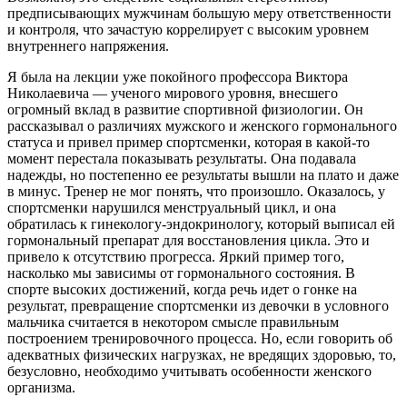
предписывающих мужчинам большую меру ответ­ственности
и контроля, что зачастую коррелирует с высоким уровнем
внутреннего напряжения.
Я была на лекции уже покойного профессора Викто­ра
Николаевича — ученого мирового уров­ня, внесшего
огромный вклад в развитие спортивной физиологии. Он
рассказывал о различиях мужского и женского гормонального
статуса и привел пример спортсменки, которая в какой-то
момент перестала по­казывать результаты. Она подавала
надежды, но по­степенно ее результаты вышли на плато и даже
в ми­нус. Тренер не мог понять, что произошло. Оказалось, у
спортсменки нарушился менструальный цикл, и она
обратилась к гинекологу-эндокринологу, который вы­писал ей
гормональный препарат для восстановления цикла. Это и
привело к отсутствию прогресса. Яркий пример того,
насколько мы зависимы от гормонально­го состояния. В
спорте высоких достижений, когда речь идет о гонке на
результат, превращение спортсменки из девочки в условного
мальчика считается в некотором смысле правильным
построением тренировочного про­цесса. Но, если говорить об
адекватных физических на­грузках, не вредящих здоровью, то,
безусловно, необхо­димо учитывать особенности женского
организма.