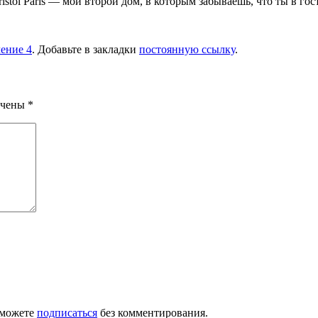
istol Paris — мой второй дом, в которым забываешь, что ты в гос
ение 4
. Добавьте в закладки
постоянную ссылку
.
ечены
*
 можете
подписаться
без комментирования.