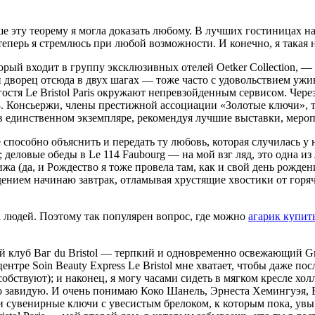
е эту теорему я могла доказать любому. В лучших гостиницах на
 теперь я стремлюсь при лю­бой возможности. И конечно, я такая 
ото­рый входит в группу эксклюзивных отелей Oetker Collection,
дворец отсюда в двух шагах — тоже часто с удо­вольствием уж
 гостя Le Bristol Paris окружают непревзойденным сервисом. Чер
8. Консьержи, члены престижной ассоциации «Золо­тые ключи», 
 в единственном экземпляре, рекомендуя лучшие выставки, меро
способно объяснить и передать ту любовь, которая случилась у н
; деловые обеды в Le 114 Faubourg — на мой взг ляд, это одна из
а (да, и Рождество я тоже провела там, как и свой день рожден
ением на­чинаю завтрак, отламывая хрустящие хвостики от горяч
х людей. Поэтому так популярен вопрос, где можно
агарик купит
луб Ваг du Bristol — терпкий и одновременно освежающий Gre
ентре Soin Beauty Express Le Bristol мне хватает, чтобы даже пос
особствуют); и наконец, я могу часами сидеть в мягком кресле хо
го завидую. И очень понимаю Коко Шанель, Эрнеста Хемингуэя, 
и сувенирные ключи с увесистым брело­ком, к которым пока, увы