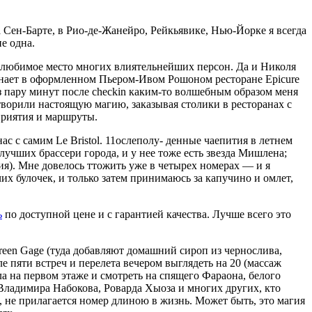
 Сен-Барте, в Рио-де-Жанейро, Рейкьявике, Нью-Йорке я всегда
не одна.
 — любимое место многих влиятельнейших персон. Да и Николя
инает в оформленном Пьером-Ивом Рошоном ресторане Epicure
ез пару минут после check­in каким-то волшебным образом меня
творили настоящую магию, заказывая столики в ресторанах с
приятия и маршруты.
ас с самим Le Bristol. 11ослеполу- денные чаепития в летнем
 луч­ших брассери города, и у нее тоже есть звезда Мишлена;
ия). Мне довелось ттожить уже в четырех номерах — и я
их булочек, и только затем принимаюсь за капучино и омлет,
ь
по доступной цене и с гарантией качества. Лучше всего это
en Gage (туда добавляют домашний сироп из чернослива,
ле пяти встреч и перелета вечером выглядеть на 20 (массаж
лла на первом этаже и смотреть на спящего Фараона, белого
Влади­мира Набокова, Роварда Хыоза и многих других, кто
, не прилагается номер длиною в жизнь. Может быть, это магия