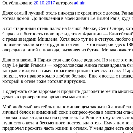
Опубликовано
20.10.2017
автором
admin
Даже самый лучший отель никогда не сравнится с домом. Раньш
хотела домой. До появления в моей жизни Le Bristol Paris, куда
Этот ста­ринный отель-палас на fashion-Мекке, Сент-Оноре, к
Саркози в бытность свою прези­дентом Франции — Елисейский 
с тремя звездами Мишлена. Хотя дело тут не в статусе, любого
по имени знали все сотрудники отеля — хотя номеров здесь 18
оче­редью длиной в полгода, вызволяя из бутика Монако жакет
Давно знакомый Париж стал еще более родным. Но и все это не 
саду Le jardin Francais — кэрролловская Алиса поза­видовала бы
завтрак с видом на самую красивую рождественскую елку 11ариж
поняла, что правое крыло люблю больше. Еще я всегда с насажд
который в отеле гоже готовят виртуоз­но.
Поддержать свое здоровье и продлить долголетие мечта многи
делать в проверенном временем магазине.
Мой любимый коктейль в напоминающем закрытый английский к
яичный белок и лимонный сок); экспресс-ухо­да в местном спа-ц
головы и маска для глаз на средствах La Prairie этому очень сп
пушистого кота и бессменного постояльца отеля. Ему я не­мно
предпочел прожить часть жизни в отелях. У меня даже есть сво