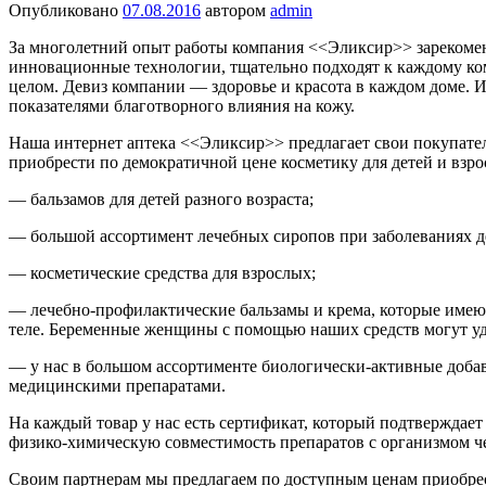
Опубликовано
07.08.2016
автором
admin
За многолетний опыт работы компания <<Эликсир>> зарекоменд
инновационные технологии, тщательно подходят к каждому комп
целом. Девиз компании — здоровье и красота в каждом доме. 
показателями благотворного влияния на кожу.
Наша интернет аптека <<Эликсир>> предлагает свои покупате
приобрести по демократичной цене косметику для детей и взр
— бальзамов для детей разного возраста;
— большой ассортимент лечебных сиропов при заболеваниях д
— косметические средства для взрослых;
— лечебно-профилактические бальзамы и крема, которые имеют 
теле. Беременные женщины с помощью наших средств могут уд
— у нас в большом ассортименте биологически-активные добав
медицинскими препаратами.
На каждый товар у нас есть сертификат, который подтверждает
физико-химическую совместимость препаратов с организмом че
Своим партнерам мы предлагаем по доступным ценам приобрес