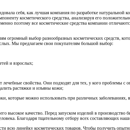
овала себя, как лучшая компания по разработке натуральной ко
оненту косметического средства, анализируя его положительное
Именно поэтому все косметические средства компании отличаютс
лям огромный выбор разнообразных косметических средств, кот
ослых. Мы предлагаем свои покупателям большой выбор:
етей и взрослых;
лечебные свойства. Они подходят для тех, у кого проблемы с оп
алить растяжки и изъяны кожи;
ки, которые можно использовать при различных заболеваниях, 
 его высокое качество. Перед запуском изделий в производство
ловека. Благодаря тщательному отбору всех составляющих наших
ти всю линейку косметических товаров. Чтобы получить опытн