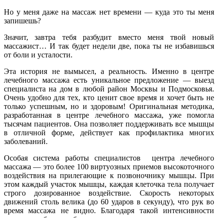
Но у меня даже на массаж нет времени — куда это ты меня
запишешь?
Значит, завтра тебя разбудит вместо меня твой новый
массажист… И так будет недели две, пока ты не избавишься
от боли и усталости.
Эта история не вымысел, а реальность. Именно в центре
лечебного массажа есть уни­кальное предложение — выезд
специалиста на дом в любой район Москвы и Подмосковья.
Очень удоб­но для тех, кто ценит свое время и хочет быть не
толь­ко успешным, но и здоровым! Оригинальная методи­ка,
разработанная в центре лечебного массажа, уже помогла
тысячам пациентов. Она по­зволяет поддерживать все мышцы
в отличной фор­ме, действует как профилактика многих
заболеваний.
Особая система работы специали­стов центра ле­чебного
массажа — это более 100 виртуозных приемов высокоточ­ного
воздействия на прилегающие к позвоночнику мышцы. При
этом каждый участок мышцы, каждая клеточка тела получает
строго до­зированное воздействие. Скорость некоторых
движений столь вели­ка (до 60 ударов в секунду), что рук во
время массажа не видно. Благо­даря такой интенсивности