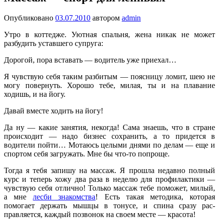
Опубликовано
03.07.2010
автором
admin
Утро в коттедже. Уютная спальня, жена никак не может
разбудить устав­шего супруга:
Дорогой, пора вставать — водитель уже приехал…
Я чувствую себя таким разби­тым — поясницу ломит, шею не
могу повернуть. Хорошо тебе, милая, ты и на плавание
ходишь, и на йогу.
Давай вместе ходить на йогу!
Да ну — какие занятия, некогда! Сама знаешь, что в стране
происходит — надо бизнес сохранить, а то придется в
водители пойти… Мотаюсь целыми днями по делам — еще и
спортом себя загружать. Мне бы что-то попроще.
Тогда я тебя запишу на массаж. Я прошла недавно полный
курс и теперь хожу два раза в не­делю для профилактики —
чувствую себя отлично! Только массаж тебе поможет, милый,
а мне
лесби знакомства
! Есть такая методика, кото­рая
помогает держать мышцы в тонусе, и спина сразу рас­
правляется, каждый позвонок на своем месте — красота!