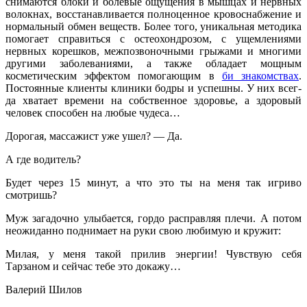
снима­ются блоки и болевые ощущения в мышцах и нервных
волокнах, вос­станавливается полноценное кро­воснабжение и
нормальный обмен веществ. Более того, уникальная методика
помогает справиться с остеохондрозом, с ущемлениями
нервных корешков, межпозвоноч­ными грыжами и многими
другими заболеваниями, а также обладает мощным
косметическим эффектом помогающим в
би знакомствах
.
Постоянные клиенты кли­ники бодры и успешны. У них всег­
да хватает времени на собственное здоровье, а здоровый
человек спо­собен на любые чудеса…
Дорогая, массажист уже ушел? — Да.
А где водитель?
Будет через 15 минут, а что это ты на меня так игриво
смотришь?
Муж загадочно улыбается, гордо расправляя плечи. А по­том
неожиданно поднимает на руки свою любимую и кру­жит:
Милая, у меня такой прилив энергии! Чувствую себя
Тарзаном и сейчас тебе это докажу…
Валерий Шилов