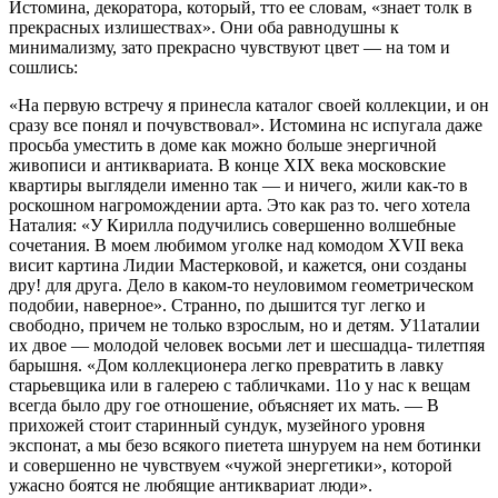
Истомина, декоратора, который, тто ее словам, «знает толк в
пре­красных излишествах». Они оба равно­душны к
минимализму, зато прекрасно чувствуют цвет — на том и
сошлись:
«На первую встречу я принесла каталог своей коллекции, и он
сразу все понял и почувствовал». Истомина нс испугала даже
просьба уместить в доме как можно больше энергичной
живописи и анти­квариата. В конце XIX века московские
квартиры выглядели именно так — и ни­чего, жили как-то в
роскошном нагромож­дении арта. Это как раз то. чего хотела
Наталия: «У Кирилла подучились совер­шенно волшебные
сочетания. В моем любимом уголке над комодом XVII века
висит картина Лидии Мастерковой, и ка­жется, они созданы
дру! для друга. Дело в каком-то неуловимом геометрическом
подобии, наверное». Странно, по дышится туг легко и
свободно, причем не только взрослым, но и детям. У11аталии
их двое — молодой человек восьми лет и шесшадца- тилетпяя
барышня. «Дом коллекционера легко превратить в лавку
старьевщика или в галерею с табличками. 11о у нас к вещам
всегда было дру гое отношение, объясня­ет их мать. — В
прихожей стоит старинный сундук, музейного уровня
экспонат, а мы безо всякого пиетета шнуруем на нем бо­тинки
и совершенно не чувствуем «чужой энергетики», которой
ужасно боятся не любящие антиквариат люди».