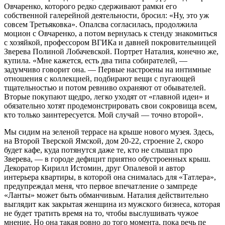
Овчаренко, которого редко сдерживают рамки его
собственной галерейной деятельности, бросил: «Ну, это уж
совсем Третьяковка». Опалсва согла­силась, продолжила
моцион с Овчаренко, а потом вернулась к стенду знакомиться
с хозяйкой, профессором ВГИКа и давней покровительницей
Зверева Полиной Лобачевской. Портрет Наталия, конечно же,
купила. «Мне кажется, есть два типа собирателей, —
задумчиво говорит она. — Первые настроены на интимные
отноше­ния с коллекцией, подбирают вещи с пу­гающей
тщательностью и потом ревниво охраняют от обывателей.
Вторые покупа­ют щедро, легко уходят от «главной идеи» и
обязательно хотят продемонстрировать свои сокровища всем,
кто только заинте­ресуется. Мой случай — точно второй».
Мы сидим на зеленой террасе на крыше нового музея. Здесь,
на Второй Тверской Ямской, дом 20-22, строение 2, скоро
будет кафе, куда потянутся даже те, кто не слышал про
Зверева, — в городе дефи­цит приятно обустроенных крыш.
Декора­тор Кирилл Истомин, друг Опалевой и ав­тор
интерьера квартиры, в которой она снималась для «Татлера»,
предупреждал меня, что первое впечатление о зампреде
«Ланты» может быть обманчивым. Ната­лия действительно
выглядит как закрытая женщина из мужского бизнеса, которая
не будет тратить время на то, чтобы вы­слушивать чужое
мнение. Но она такая ровно до того момента, пока речь пе