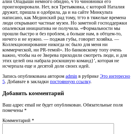
алии Опа­дыши немного обидно, ч то чиновники его
проигнорировали. Нет, вся Третьяковка, с которой Наталия
дружит, пришла и одоб­рила, да и на сайте Минкульта
написано, как Мединский рад тому, тгто в тяжелые времена
люди открывают частные музеи. Но заметной господдержки
опалевская инициатива не получила. «Формальности мы
прошли быстро и без проблем, а боль­ше нам, в обтцем-то,
ничего и не нужно. — поджав губы, говорит хозяйка. —
Коллек­ционирование никогда нс было для меня ни
коммерческой, ни PR-темой». Но бан­ковскому топу очень
важно, чтобы на ее Зверева приходили смотреть люди, и для
этих целей она набрала роскошную ко­манд}’, которая не
исчерпала еще и деся­той доли своих идей.
Запись опубликована автором
admin
в рубрике
Это интересно
5
. Добавьте в закладки
постоянную ссылку
.
Добавить комментарий
Ваш адрес email не будет опубликован.
Обязательные поля
помечены
*
Комментарий
*