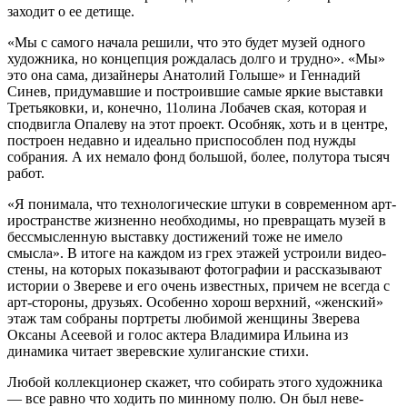
захо­дит о ее детище.
«Мы с самого начала решили, что это будет музей одного
художника, но концеп­ция рождалась долго и трудно». «Мы»
это она сама, дизайнеры Анатолий Голы­ше» и Геннадий
Синев, придумавшие и построившие самые яркие выставки
Третьяковки, и, конечно, 11олина Лобачев ская, которая и
сподвигла Опалеву на этот проект. Особняк, хоть и в центре,
постро­ен недавно и идеально приспособлен под нужды
собрания. А их немало фонд большой, более, полутора тысяч
работ.
«Я понимала, что технологические шту­ки в современном арт-
иространстве жизненно необходимы, но превращать музей в
бессмысленную выставку дости­жений тоже не имело
смысла». В итоге на каждом из грех этажей устроили видео-
стены, на которых показывают фотогра­фии и рассказывают
истории о Звереве и его очень известных, причем не всегда с
арт-стороны, друзьях. Особенно хорош верхний, «женский»
этаж там собраны портреты любимой женщины Зверева
Оксаны Асеевой и голос актера Владими­ра Ильина из
динамика читает зверевские хулиганские стихи.
Любой коллекционер скажет, что соби­рать этого художника
— все равно что ходить по минному полю. Он был неве­