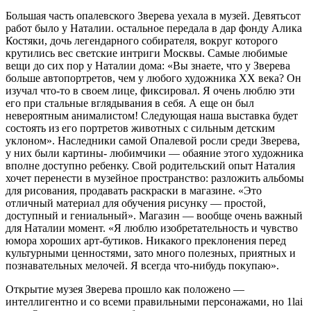
Большая часть опалевского Зверева уехала в музей. Девятьсот
работ было у На­талии. остальное передала в дар фонду Алика
Костяки, дочь легендарного собирате­ля, вокруг которого
крути­лись вес светские интриги Москвы. Самые любимые
вещи до сих пор у Наталии до­ма: «Вы знаете, что у Зверева
больше автопортретов, чем у любого художника XX века? Он
изучал что-то в своем лице, фиксировал. Я очень люблю эти
его при стальные вглядывания в себя. А еще он был
невероятным анималистом! Следую­щая наша выставка будет
состоять из его портретов животных с сильным детским
уклоном». Наследники самой Опалевой росли среди Зверева,
у них были картины- любимчики — обаяние этого художника
вполне доступно ребенку. Свой родитель­ский опыт Наталия
хочет перенести в му­зейное пространство: разложить альбо­мы
для рисования, продавать раскраски в магазине. «Это
отличный материал для обучения рисунку — простой,
доступный и гениальный». Магазин — вообще очень важный
для Наталии момент. «Я люблю изобретательность и чувство
юмора хоро­ших арт-бутиков. Никакого преклонения перед
культурными ценностями, зато мно­го полезных, приятных и
познавательных мелочей. Я всегда что-нибудь покупаю».
Открытие музея Зверева прошло как по­ложено —
интеллигентно и со всеми пра­вильными персонажами, но 1lai