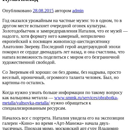
Опубликовано
28.08.2015
автором
admin
Год оказался урожайным на частные музеи: то в одном, то в
другом месте вспыхнет очередной огонек культу­ры.
Золотодобытчик и зампредправления Наталия, что ее музей —
надолго, хотя формату не­го камерный, неприлично
европейский к посвящен живописцу-шестидесятнику
Анатолию Звереву. Последний герой андеграундной эпохи
покорил ее сердце двенадцать лет назад, и она счастлива, что
напьта воз­можность поделиться с миром его без­граничной
художественной свободой.
Со Зверевым ей хорошо: он без драмы, без надрыва, просто
веселый, иронич­ный, огромного таланта человек. Был, но
картины-то остались.
Когда нужно узнать больше информации по такому вопросу
как вальцовка металла —
www.smmk.ru/services/obrabotka-
metalla/valtsovka-metalla/
нужно обращаться к
специализированным ресурсам.
Началось все с портрета. Наталия увидела его на экспозиции
галереи «Ки­но» во время «Арт-Манежа» начала двух­
тысячных. Проходя мимо, московский арт-гуру Владимир