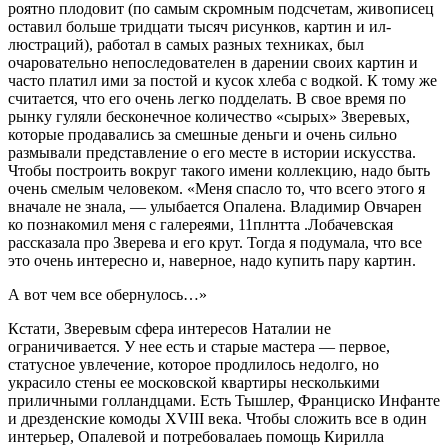
роятно плодовит (по самым скромным подсчетам, живописец
оставил больше тридцати тысяч рисунков, картин и ил­
люстраций), работал в самых разных техниках, был
очаровательно непосле­дователен в дарении своих картин и
час­то платил ими за постой и кусок хлеба с водкой. К тому же
считается, что его очень легко подделать. В свое время по
рынку гуляли бесконечное количество «сырых» Зверевых,
которые продавались за смешные деньги и очень сильно
размы­вали представление о его месте в истории искусства.
Чтобы построить вокруг такого имени коллекцию, надо быть
очень сме­лым человеком. «Меня спасло то, что всего этого я
вначале не знала, — улыбается Опа­лена. Владимир Овчарен
ко познакомил меня с галереями, 11плнтта .Лобачевская
рассказала про Зверева и его крут. Тогда я подумала, что все
это очень интересно и, наверное, надо купить пару картин.
А вот чем все обернулось…»
Кстати, Зверевым сфера интересов Наталии не
ограничивается. У нее есть и старые мастера — первое,
статусное увлечение, которое продлилось недолго, но
украсило стены ее московской квартиры несколькими
приличными голландцами. Есть Тышлер, Франциско Инфанте
и дрезденские комо­ды XVIII века. Чтобы сложить все в один
интерьер, Опалевой и потребовалаеь по­мощь Кирилла