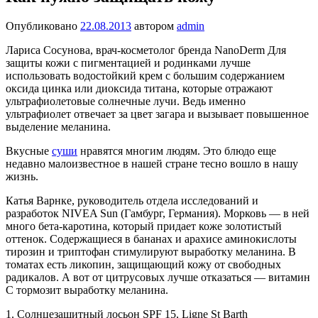
Опубликовано
22.08.2013
автором
admin
Лариса Сосунова, врач-косметолог бренда NanoDerm Для
защиты кожи с пигментацией и родинками лучше
использовать водостойкий крем с большим содержанием
оксида цинка или диоксида титана, которые отражают
ультрафиолетовые солнечные лучи. Ведь именно
ультрафиолет отвечает за цвет загара и вызывает повышенное
выделение меланина.
Вкусные
суши
нравятся многим людям. Это блюдо еще
недавно малоизвестное в нашей стране тесно вошло в нашу
жизнь.
Катья Варнке, руководитель отдела исследований и
разработок NIVEA Sun (Гамбург, Германия). Морковь — в ней
много бета-каротина, который придает коже золотистый
оттенок. Содержащиеся в бананах и арахисе аминокислоты
тирозин и триптофан стимулируют выработку меланина. В
томатах есть ликопин, защищающий кожу от свободных
радикалов. А вот от цитрусовых лучше отказаться — витамин
С тормозит выработку меланина.
1. Солнцезащитный лосьон SPF 15, Ligne St Barth