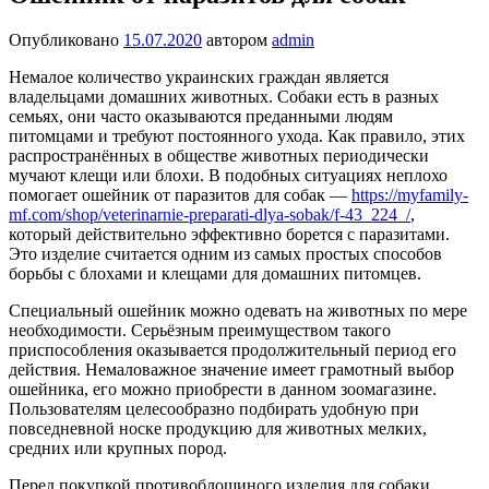
Опубликовано
15.07.2020
автором
admin
Немалое количество украинских граждан является
владельцами домашних животных. Собаки есть в разных
семьях, они часто оказываются преданными людям
питомцами и требуют постоянного ухода. Как правило, этих
распространённых в обществе животных периодически
мучают клещи или блохи. В подобных ситуациях неплохо
помогает ошейник от паразитов для собак —
https://myfamily-
mf.com/shop/veterinarnie-preparati-dlya-sobak/f-43_224_/
,
который действительно эффективно борется с паразитами.
Это изделие считается одним из самых простых способов
борьбы с блохами и клещами для домашних питомцев.
Специальный ошейник можно одевать на животных по мере
необходимости. Серьёзным преимуществом такого
приспособления оказывается продолжительный период его
действия. Немаловажное значение имеет грамотный выбор
ошейника, его можно приобрести в данном зоомагазине.
Пользователям целесообразно подбирать удобную при
повседневной носке продукцию для животных мелких,
средних или крупных пород.
Перед покупкой противоблошиного изделия для собаки