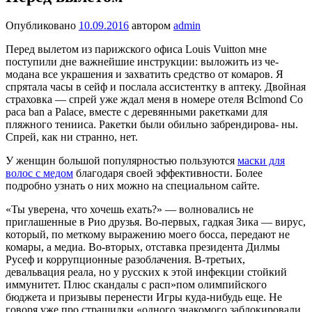
Опубликовано
10.09.2016
автором
admin
Перед вылетом из па­рижского офиса Louis Vuitton мне
поступили дне важнейшие инструк­ции: выложить из че­
модана все украшения и захватить средство от комаров. Я
спрятала часы в сейф и послала ассистентку в аптеку. Двойная
страхов­ка — спрей уже ждал меня в номере отеля Bclmond Со
раса ban a Palace, вместе с дере­вянными ракетками для
пляжного тенииса. Ракетки были обильно забрендирова- ны.
Спрей, как ни странно, нет.
У женщин большой популярностью пользуются
маски для
волос с медом
благодаря своей эффективности. Более
подробно узнать о них можно на специальном сайте.
«Ты уверена, что хочешь ехать?» — вол­новались не
приглашенные в Рио друзья. Во-первых, гадкая Зика — вирус,
кото­рый, по меткому выражению моего босса, передают не
комары, а медиа. Во-вторых, отставка президента Дилмы
Русеф и кор­рупционные разоблачения. В-третьих,
девальвация реала, но у русских к этой инфекции стойкий
иммунитет. Плюс скан­далы с расп»пом олимпийского
бюджета и призывы перенести Игры куда-нибудь еще. Не
говоря уже про страшилки «одного знакомого заблокировали