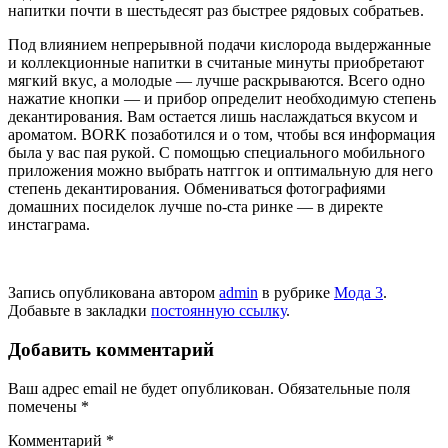
напитки почти в шесть­десят раз быстрее рядовых собратьев.
Под влиянием непрерывной подачи кислорода выдержанные
и коллекцион­ные напитки в считаные минуты приобретают
мягкий вкус, а моло­дые — лучше раскрываются. Всего одно
нажатие кнопки — и прибор определит необходимую степень
декантирования. Вам остается лишь наслаждаться вкусом и
ароматом. BORK позаботился и о том, чтобы вся информация
была у вас пая ру­кой. С помощью специального мобильно­го
приложения можно выбрать натггок и оптимальную для него
степень декан­тирования. Обмениваться фотографиями
домашних посиделок лучше no-ста ринке — в директе
инстаграма.
Запись опубликована автором
admin
в рубрике
Мода 3
.
Добавьте в закладки
постоянную ссылку
.
Добавить комментарий
Ваш адрес email не будет опубликован.
Обязательные поля
помечены
*
Комментарий
*