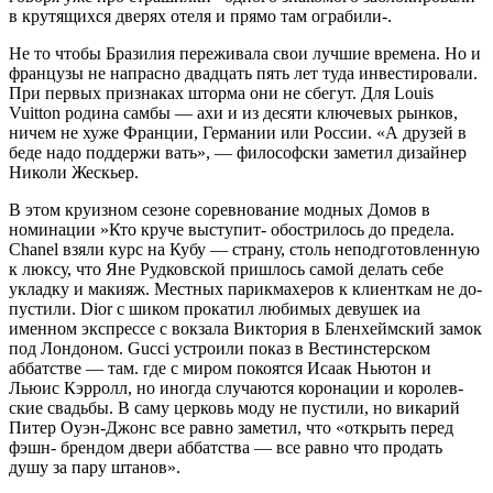
в крутящихся дверях отеля и прямо там ограбили-.
Не то чтобы Бразилия переживала свои лучшие времена. Но и
французы не напрасно двадцать пять лет туда инвести­ровали.
При первых признаках шторма они не сбегут. Для Louis
Vuitton родина самбы — ахи и из десяти ключевых рынков,
ничем не хуже Франции, Германии или России. «А друзей в
беде надо поддержи вать», — философски заметил дизайнер
Николи Жескьер.
В этом круизном сезоне соревнова­ние модных Домов в
номинации »Кто круче выступит- обострилось до предела.
Chanel взяли курс на Кубу — страну, столь неподготовленную
к люксу, что Яне Рудковской пришлось самой делать себе
укладку и макияж. Местных парикмахеров к клиенткам не до­
пустили. Dior с шиком прокатил любимых девушек иа
именном экспрессе с вокза­ла Виктория в Бленхеймский замок
под Лондоном. Gucci устроили показ в Вест­инстерском
аббатстве — там. где с миром покоятся Исаак Ньютон и
Льюис Кэрролл, но иногда случаются коронации и королев­
ские свадьбы. В саму церковь моду не пу­стили, но викарий
Питер Оуэн-Джонс все равно заметил, что «открыть перед
фэшн- брендом двери аббатства — все равно что продать
душу за пару штанов».