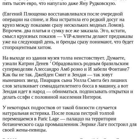
пять тысяч евро, что напугало даже Яну Рудковскую.
(Евгений Плющен­ко восстанавливал­ся после очередной
операции на спине, и Яиа истратила его редкий досуг на
круиз между показами сразу нескольких модных Ломов).
Впро­чем. два платья и сумку все же заказала. Эго, кстати,
смысл круизных показов — VIР-клиенты делают предзаказы
уже на следующий день, и бренды сразу понима­ют, что будет
стопроцентным хитом.
На выходе из здания музея толпа неистовствует. Думаете,
узнали Катрин Денев ’ Обрадовались родным бразильским
супер­моделям Алессандро Амб розно и И забели Фонтане7
Как бы не так. Джейден Смит и Зендая — так зовут
нынешних звезд. Пиарщик сына Уилла Смита без лишних
слов заталкивает семнадцатилетнего босса в машину, а вот
Зендая идет в народ — об­ниматься. подписывать открытки и
делать сслфи с половиной населения Нитероя.
У некоторых подростков от такой близости случается
натуральная истерика. После показа пестрой толпой
перемеща­емся в Paric Lage — палаццо на территории
ботанического сада промышленник Энри­ке Лаге построил для
своей жены-певицы.