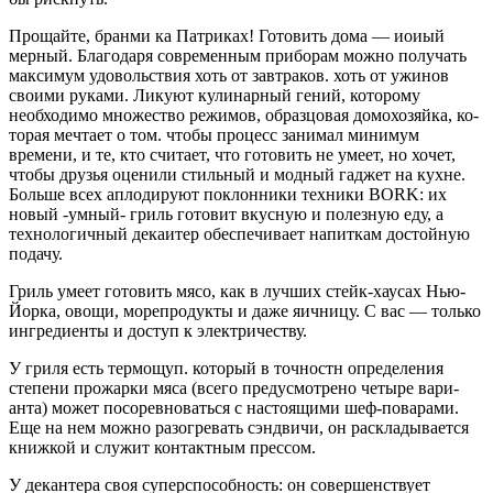
Прощайте, бранми ка Патриках! Готовить дома — иоиый
мерный. Благодаря современ­ным приборам можно получать
макси­мум удовольствия хоть от завтра­ков. хоть от ужинов
своими руками. Ликуют кулинарный гений, которо­му
необходимо множество режи­мов, образцовая домохозяйка, ко­
торая мечтает о том. чтобы процесс занимал минимум
времени, и те, кто считает, что готовить не умеет, но хочет,
чтобы друзья оценили стильный и модный гаджет на кухне.
Больше всех аплодируют поклонники техники BORK: их
новый -умный- гриль готовит вкусную и полезную еду, а
технологичный декаитер обеспечивает напиткам достойную
подачу.
Гриль умеет готовить мясо, как в лучших стейк-хаусах Нью-
Йорка, овощи, море­продукты и даже яичницу. С вас — только
ингредиенты и доступ к электричеству.
У гриля есть термощуп. который в точностн определения
степени прожарки мяса (всего предусмотрено четыре вари­
анта) может посоревноваться с настоя­щими шеф-поварами.
Еще на нем можно разогревать сэндвичи, он раскладывается
книжкой и служит контактным прессом.
У декантера своя суперспособность: он совершенствует