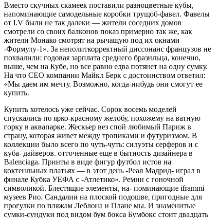
Вместо скучных скамеек поставили раз­ноцветные кубы,
напоминающие само­дельные коробки трущоб-фавел. Фавелы
от I.V были не так далеки — жители соседних домов
смотрели со своих балконов по­каз примерно так же, как
жители Мона­ко смотрят на рычащую под их окнами
-Формулу-1». За неполиткорректный дис­сонанс французов не
похвалили: годовая зарплата среднего бразильца, конечно,
выше, чем на Кубе, но все равно едва по­тянет на одну сумку.
На что CEO компании Майкл Берк с достоинством ответил:
«Мы даем им мечту. Возможно, когда-нибудь они смогут ее
купить.
Купить хотелось уже сейчас. Сорок во­семь моделей
спускались по ярко-красному желобу, похожему на ватную
горку в аква­парке. Жескьер вез спой любимый Париж в
страну, которая живет между тропиками и футуризмом. В
коллекции было всего по чуть-чуть: силуэты серферов и с
куба- дайверов. отточенные еще в бытность дизайнера в
Balenciaga. Принты в виде фи­гур футбол истов на
коктенльных платьях — в этот день -Реал Мадрид- играл в
финале Кубка УЕФА с -Атлетико». Ремни с гоноч­ной
символикой. Блестящие элементы, на- поминающие iframmi
музеев Рио. Сандалии на плоской подошве, пригодные для
прогулки по пляжам Леблона и Плане мы. И знаменитые
сумки-сундуки под видом бум бокса Бумбокс стоит двадцать