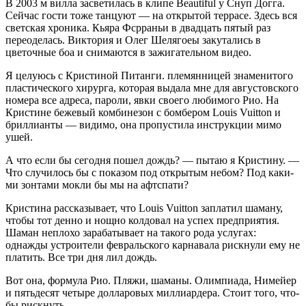
В 2003 м вилла засветилась в клипе Beautiful у Снуп Догга.
Сейчас гости тоже танцуют — на открытой террасе. Здесь вся
светская хроника. Кьяра Фсрраньи в два­дцать пятый раз
переоделась. Виктория и Олег Шелягоеы закутались в
цветочные боа и снимаются в зажигательном видео.
Я целуюсь с Кристиной Питанги. племянни­цей знаменитого
пластического хирурга, которая выдала мне для августовского
номера все адреса, пароли, явки своего любимого Рио. На
Кристине бежевый комбинезон с бомбером Louis Vuitton и
бриллианты — видимо, она пропустила инструкции мимо
ушей.
А что если бы сегодня пошел дождь? — пытаю я Кристину. —
Что случилось бы с показом под открытым небом? Под каки­
ми зонтами мокли бы мы на афтспати?
Кристина рассказывает, что Louis Vuitton заплатил шаману,
чтобы тот денно и нощ­но колдовал на успех предприятия.
Шаман неплохо зарабатывает на такого рода ус­лугах:
однажды устроители февральского карнавала рискнули ему не
платить. Все три дня лил дождь.
Вот она, формула Рио. Пляжи, шаманы. Олимпиада, Нимейер
и пятьдесят четыре долларовых миллиардера. Стоит того, что­
бы рискнуть.