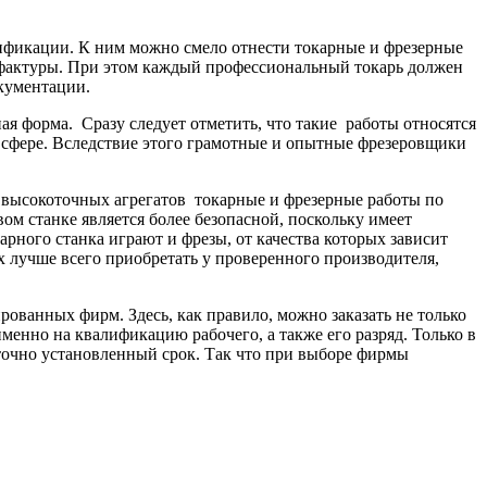
ификации. К ним можно смело отнести токарные и фрезерные
 фактуры. При этом каждый профессиональный токарь должен
окументации.
я форма. Сразу следует отметить, что такие работы относятся
й сфере. Вследствие этого грамотные и опытные фрезеровщики
 высокоточных агрегатов токарные и фрезерные работы по
ом станке является более безопасной, поскольку имеет
рного станка играют и фрезы, от качества которых зависит
х лучше всего приобретать у проверенного производителя,
ованных фирм. Здесь, как правило, можно заказать не только
енно на квалификацию рабочего, а также его разряд. Только в
точно установленный срок. Так что при выборе фирмы