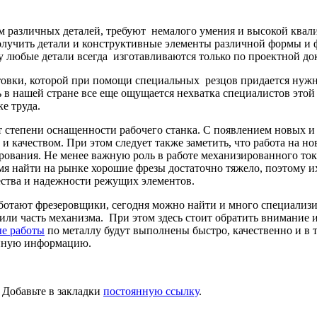
м различных деталей, требуют немалого умения и высокой квал
получить детали и конструктивные элементы различной формы и
ку любые детали всегда изготавливаются только по проектной д
овки, которой при помощи специальных резцов придается нужна
ь в нашей стране все еще ощущается нехватка специалистов это
е труда.
 степени оснащенности рабочего станка. С появлением новых и
качеством. При этом следует также заметить, что работа на нов
ования. Не менее важную роль в работе механизированного тока
мя найти на рынке хорошие фрезы достаточно тяжело, поэтому и
ства и надежности режущих элементов.
ботают фрезеровщики, сегодня можно найти и много специализир
и часть механизма. При этом здесь стоит обратить внимание им
ые работы
по металлу будут выполнены быстро, качественно и в 
енную информацию.
. Добавьте в закладки
постоянную ссылку
.