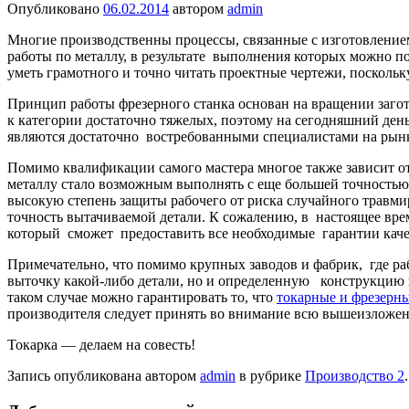
Опубликовано
06.02.2014
автором
admin
Многие производственны процессы, связанные с изготовление
работы по металлу, в результате выполнения которых можно 
уметь грамотного и точно читать проектные чертежи, посколь
Принцип работы фрезерного станка основан на вращении загот
к категории достаточно тяжелых, поэтому на сегодняшний ден
являются достаточно востребованными специалистами на рынк
Помимо квалификации самого мастера многое также зависит от
металлу стало возможным выполнять с еще большей точностью и 
высокую степень защиты рабочего от риска случайного травмир
точность вытачиваемой детали. К сожалению, в настоящее вре
который сможет предоставить все необходимые гарантии каче
Примечательно, что помимо крупных заводов и фабрик, где ра
выточку какой-либо детали, но и определенную конструкцию ил
таком случае можно гарантировать то, что
токарные и фрезерн
производителя следует принять во внимание всю вышеизлож
Токарка — делаем на совесть!
Запись опубликована автором
admin
в рубрике
Производство 2