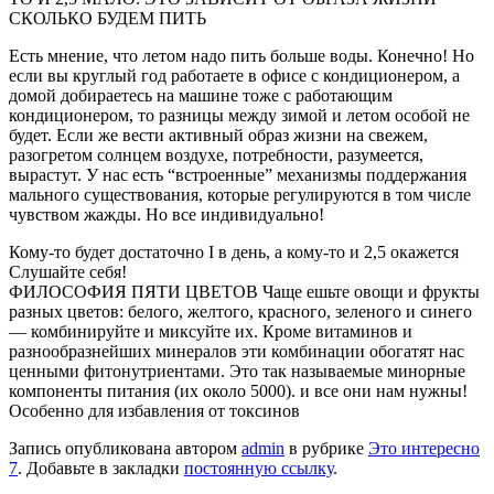
СКОЛЬКО БУДЕМ ПИТЬ
Есть мнение, что летом надо пить больше воды. Конечно! Но
если вы круглый год работаете в офисе с кондиционером, а
домой добираетесь на машине тоже с работающим
кондиционером, то разницы между зимой и летом особой не
будет. Если же вести активный образ жизни на свежем,
разогретом солнцем воздухе, потребности, разумеется,
вырастут. У нас есть “встроенные” механизмы поддержания
мального существования, которые регулируются в том числе
чувством жажды. Но все индивидуально!
Кому-то будет достаточно I в день, а кому-то и 2,5 окажется
Слушайте себя!
ФИЛОСОФИЯ ПЯТИ ЦВЕТОВ Чаще ешьте овощи и фрукты
разных цветов: белого, желтого, красного, зеленого и синего
— комбинируйте и миксуйте их. Кроме витаминов и
разнообразнейших минералов эти комбинации обогатят нас
ценными фитонутриентами. Это так называемые минорные
компоненты питания (их около 5000). и все они нам нужны!
Особенно для избавления от токсинов
Запись опубликована автором
admin
в рубрике
Это интересно
7
. Добавьте в закладки
постоянную ссылку
.