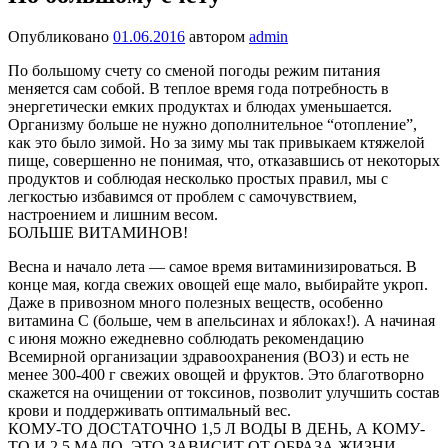
Опубликовано
01.06.2016
автором
admin
По большому счету со сменой погоды режим питания
меняется сам собой. В теплое время года потребность в
энергетически емких продуктах и блюдах уменьшается.
Организму больше не нужно дополнительное “отопление”,
как это было зимой. Но за зиму мы так привыкаем ктяжелой
пище, совершенно не понимая, что, отказавшись от некоторых
продуктов и соблюдая несколько простых правил, мы с
легкостью избавимся от проблем с самочувствием,
настроением и лишним весом.
БОЛЬШЕ ВИТАМИНОВ!
Весна и начало лета — самое время витаминизироваться. В
конце мая, когда свежих овощей еще мало, выбирайте укроп.
Даже в привозном много полезных веществ, особенно
витамина С (больше, чем в апельсинах и яблоках!). А начиная
с июня можно ежедневно соблюдать рекомендацию
Всемирной организации здравоохранения (ВОЗ) и есть не
менее 300-400 г свежих овощей и фруктов. Это благотворно
скажется на очищении от токсинов, позволит улучшить состав
крови и поддерживать оптимальный вес.
КОМУ-ТО ДОСТАТОЧНО 1,5 Л ВОДЫ В ДЕНЬ, А КОМУ-
ТО И 2,5 МАЛО. ЭТО ЗАВИСИТ ОТ ОБРАЗА ЖИЗНИ