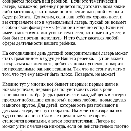
собирается поехать ваш ребенок. Если это тематический
лагерь, возможно, ребёнку придется подготовить дома какие –
либо заготовки, с которыми он в течении лагерной смены и
будет работать. Допустим, если ваш ребёнок хорошо поет, и
вы отправляете его в музыкальный лагерь, пускай он возьмёт
с собой свои фонограммы (если они конечно есть). Если нет –
имеет смысл взять минусовки тем песен, которые он умеет, и
был бы не против, исполнять. И это будет касаться любой
сферы деятельности вашего ребёнка.
На сегодняшний день детский оздоровительный лагерь может
стать трамплином в будущее Вашего ребёнка. Тут он может
раскрыться как личность, добиться новых успехов, покорить
не преодолимые раньше вершины. Так что не стоит думать о
том, что тут ему может быть плохо. Поверьте, не может!
Именно тут у многих всё бывает впервые: первые шаги к
новым успехам, первый раз почувствовать себя в роли
гениального актёра (ведь практически каждый день в лагерях
проходят небольшие концерты), первая любовь, новые друзья
и многое другое. Для детей, которые хоть раз побывают в
детском лагере, нет пути обратно. Им хочется возвращаться
туда снова и снова. Саамы е преданные через время
становятся вожатыми, а затем воспитателями. Лагерь не
может уйти с человека никогда, если он действительно плотно