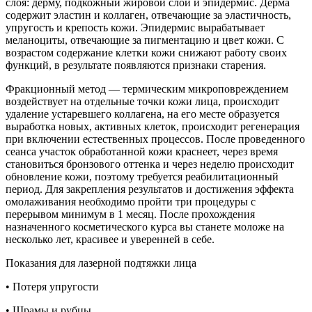
слоя: дерму, подкожный жировой слой и эпидермис. Дерма
содержит эластин и коллаген, отвечающие за эластичность,
упругость и крепость кожи. Эпидермис вырабатывает
меланоциты, отвечающие за пигментацию и цвет кожи. С
возрастом содержание клетки кожи снижают работу своих
функций, в результате появляются признаки старения.
Фракционный метод — термическим микроповреждением
воздействует на отдельные точки кожи лица, происходит
удаление устаревшего коллагена, на его месте образуется
выработка новых, активных клеток, происходит регенерация
при включении естественных процессов. После проведенного
сеанса участок обработанной кожи краснеет, через время
становиться бронзового оттенка и через неделю происходит
обновление кожи, поэтому требуется реабилитационный
период. Для закрепления результатов и достижения эффекта
омолаживания необходимо пройти три процедуры с
перерывом минимум в 1 месяц. После прохождения
назначенного косметического курса вы станете моложе на
несколько лет, красивее и уверенней в себе.
Показания для лазерной подтяжки лица
• Потеря упругости
• Шрамы и рубцы